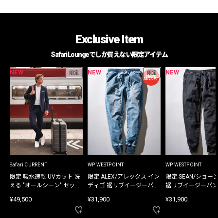
Exclusive Item
Safari Loungeでしか買えない限定アイテム
NEW
NEW
NEW
限定
限定
Safari CURRENT
WP WESTPOINT
WP WESTPOINT
限定 吸水速乾 UVカット 洗
限定 ALEX/アレックス イン
限定 SEAN/ショー
える "オールシーン" セット
ディゴ 裾リブイージーパン
裾リブイージーパン
アップ
ツ
¥49,500
¥31,900
¥31,900