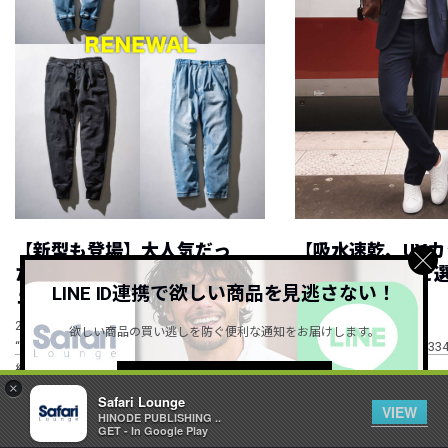
【新型も登場】大人気だっ
【吸水速乾、UV
た”WP”イージーパンツがリニ
るetc.】シーン
LINE ID連携で欲しい商品を見逃さない！
ューアル！
セットアップ！
NEW
NEW
2026.08.08
2026.08.07
欲しい商品の買い逃しを防ぐ便利な通知をお届けします。
“WP”のイージーパンツを徹底解説&コーデ
RECOMMEND ITEM vol.33
紹介
詳しくはこちら ＞
×
Safari Lounge
VIEW
HINODE PUBLISHING ..
GET - In Google Play
すべて見る