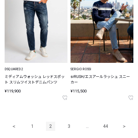
DSQUARED2
SERGIO ROSSI
ミディアムウォッシュ レッドスポッ
srRUSH/エスアールラッシュ スニー
ト スリムツイストデニムパンツ
カー
¥119,900
¥115,500
<
1
2
3
…
44
>