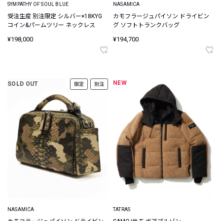
SYMPATHY OF SOUL BLUE
NASAMICA
受注生産 別注限定 シルバー×18KYG
カモフラージュパイソン ドライビン
コイン&パームツリー ネックレス
グ ソフトトランクバッグ
¥198,000
¥194,700
NEW
SOLD OUT
限定
別注
NASAMICA
TATRAS