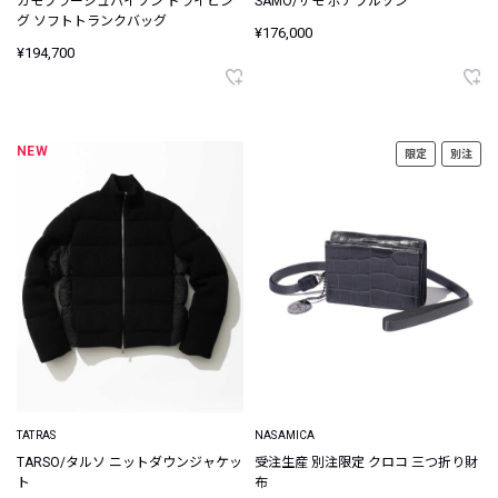
カモフラージュパイソン ドライビン
SAMO/サモ ボアブルゾン
グ ソフトトランクバッグ
¥176,000
¥194,700
NEW
限定
別注
TATRAS
NASAMICA
TARSO/タルソ ニットダウンジャケッ
受注生産 別注限定 クロコ 三つ折り財
ト
布