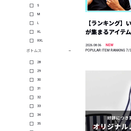
S
M
【ランキング】
L
が集まるアイテムは
XL
XXL
NEW
2026.08.06
POPULAR ITEM RANKING 7/
ボトムス
28
29
30
31
32
33
34
35