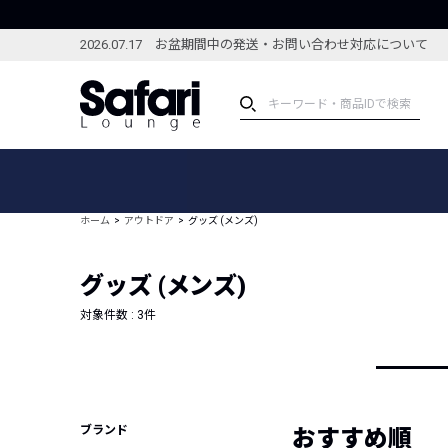
2026.07.17 お盆期間中の発送・お問い合わせ対応について
アイテム
スペシャル
カテゴリーから探す
スペシャルフィーチャ
ホーム
アウトドア
グッズ (メンズ)
ブランドから探す
特集記事
絞り込んで探す
グッズ (メンズ)
新着アイテム
コーディネート
編集部のおすすめアイテム
対象件数 :
3
件
編集部のおすすめコー
ランキング
雑誌・カタログ掲載アイテム
セール
ブランド
おすすめ順