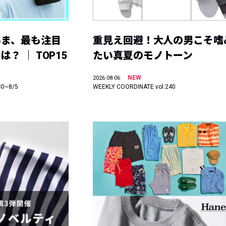
いま、最も注目
重見え回避！大人の男こそ嗜
？ ｜ TOP15
たい真夏のモノトーン
NEW
2026.08.06
30~8/5
WEEKLY COORDINATE vol.240