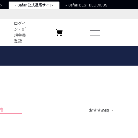
ン
Safari公式通販サイト
Safari BEST DELICIOUS
ログイ
ン・新
規会員
登録
ログイン・新規会員登録
お気に入りアイテム
ガイド
お気に入りブランド
お気に入り記事
最近チェックしたアイテム
格
おすすめ順
ポリシー
関する法律