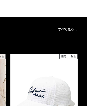
すべて見る
別注
限定
別注