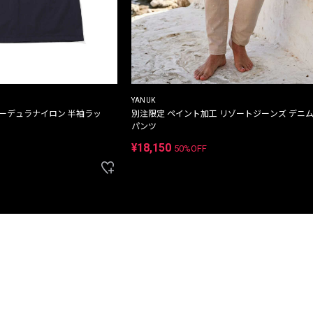
YANUK
コーデュラナイロン 半袖ラッ
別注限定 ペイント加工 リゾートジーンズ デニ
パンツ
¥18,150
50%OFF