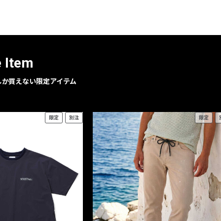
e Item
geでしか買えない限定アイテム
限定
別注
限定