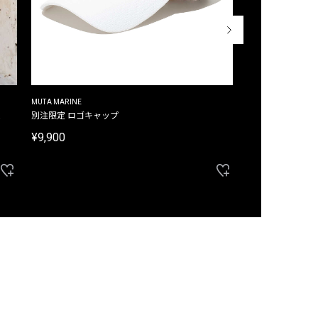
MUTA MARINE
CROSSLEY
ム
別注限定 ロゴキャップ
別注限定 ノースリ
¥9,900
¥8,580
40%OFF