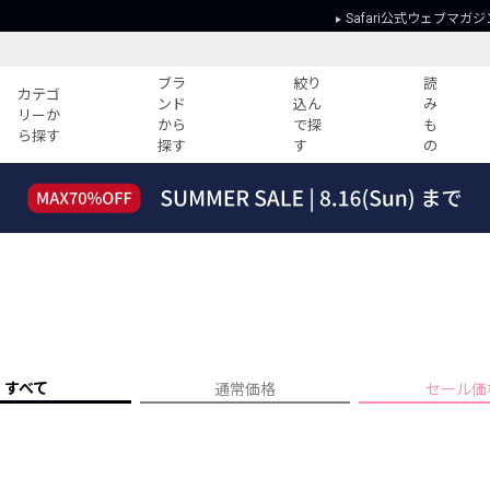
Safari公式ウェブマガジ
ブラ
絞り
読
カテゴ
ンド
込ん
み
リーか
から
で探
も
ら探す
探す
す
の
読みもの
ガイド
ー
すべての記事
ショッピング
2026年のイチオシTシャツ！
初めての方
“WP”のイージーパンツを徹底解説&コ
Club Safari
ーデ紹介
よくある質問
HOTなコーデ TOP20
会社概要
ディネート
新ブランドご紹介！
会員利用規約
すべて
通常価格
セール価
人気記事ランキング
プライバシー
バイヤーズ レコメンド
特定商取引に
今週の別注アイテム
ウィークリーコーデ