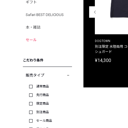
ギフト
Safari BEST DELICIOUS
本・雑誌
セール
THE DUFFER OF ST.GEORGE
DOGTOWN
別注限定 ピグメントダイ バックプリント サーフ
別注限定 水陸両用 
プリントTシャツ
シュガード
¥9,900
¥14,300
こだわり条件
販売タイプ
通常商品
先行商品
限定商品
別注商品
セール商品