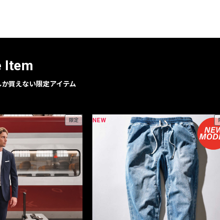
レコメンドアイテム
ピックアップアイテム
フォーカスブランド
セールおすすめアイテム
e Item
人気アイテム TOP 15
geでしか買えない限定アイテム
NEW
限定