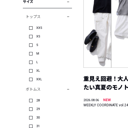
サイズ
トップス
XXS
XS
S
M
L
XL
重見え回避！大
XXL
たい真夏のモノ
ボトムス
NEW
2026.08.06
28
WEEKLY COORDINATE vol.2
29
30
31