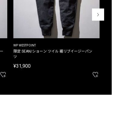
WP WESTPOINT
WP WESTPOINT
ジー
限定 SEAN/ショーン ツイル 裾リブイージーパン
限定 DAVID/デイヴィッド インデ
ツ
イージーパンツ
¥31,900
¥33,000