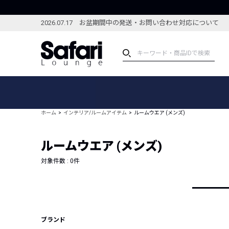
2026.07.17 お盆期間中の発送・お問い合わせ対応について
アイテム
スペシャル
カテゴリーから探す
スペシャルフィーチャ
ホーム
インテリア/ルームアイテム
ルームウエア (メンズ)
ブランドから探す
特集記事
絞り込んで探す
ルームウエア (メンズ)
新着アイテム
コーディネート
編集部のおすすめアイテム
対象件数 :
0
件
編集部のおすすめコー
ランキング
雑誌・カタログ掲載アイテム
セール
ブランド