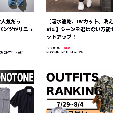
大人気だっ
【吸水速乾、UVカット、洗
ーパンツがリニュ
etc.】シーンを選ばない万能
ットアップ！
NEW
2026.08.07
底解説&コーデ紹介
RECOMMEND ITEM vol.334