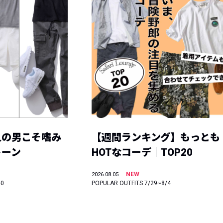
人の男こそ嗜み
【週間ランキング】もっとも
トーン
HOTなコーデ｜TOP20
NEW
2026.08.05
40
POPULAR OUTFITS 7/29~8/4