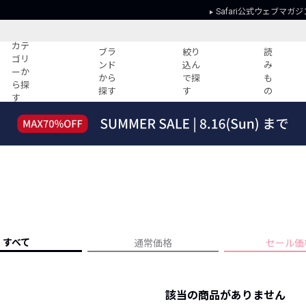
Safari公式ウェブマガジ
カテ
ブラ
絞り
読
ゴリ
ンド
込ん
み
ーか
から
で探
も
ら探
探す
す
の
す
読みもの
ガイド
ー
すべての記事
ショッピング
2026年のイチオシTシャツ！
初めての方
“WP”のイージーパンツを徹底解説&コ
Club Safari
ーデ紹介
よくある質問
HOTなコーデ TOP20
会社概要
ディネート
新ブランドご紹介！
会員利用規約
すべて
通常価格
セール価
人気記事ランキング
プライバシー
バイヤーズ レコメンド
特定商取引に
今週の別注アイテム
該当の商品がありません
ウィークリーコーデ