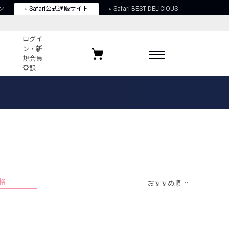
ン
Safari公式通販サイト
Safari BEST DELICIOUS
ログイ
ン・新
規会員
登録
ログイン・新規会員登録
お気に入りアイテム
ガイド
お気に入りブランド
お気に入り記事
最近チェックしたアイテム
格
おすすめ順
ポリシー
関する法律