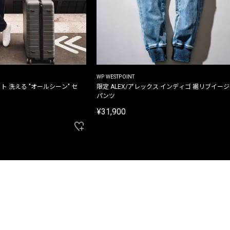
WP WESTPOINT
ト 洗える "オールシーン" セ
限定 ALEX/アレックス インディゴ 裾リブイー
パンツ
¥31,900