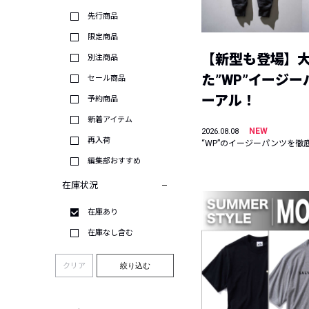
先行商品
限定商品
【新型も登場】
別注商品
た”WP”イージ
セール商品
ーアル！
予約商品
新着アイテム
NEW
2026.08.08
再入荷
“WP”のイージーパンツを徹
編集部おすすめ
在庫状況
在庫あり
在庫なし含む
クリア
絞り込む