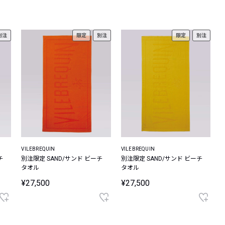
レコメンドアイテム
ピックアップアイテム
別注
限定
別注
限定
別注
フォーカスブランド
セールおすすめアイテム
人気アイテム TOP 15
VILEBREQUIN
VILEBREQUIN
チ
別注限定 SAND/サンド ビーチ
別注限定 SAND/サンド ビーチ
タオル
タオル
¥27,500
¥27,500