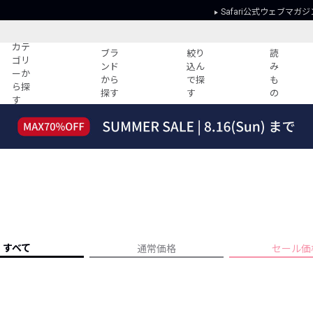
Safari公式ウェブマガジ
カテ
ブラ
絞り
読
ゴリ
ンド
込ん
み
ーか
から
で探
も
ら探
探す
す
の
す
読みもの
ガイド
ー
すべての記事
ショッピング
2026年のイチオシTシャツ！
初めての方
“WP”のイージーパンツを徹底解説&コ
Club Safari
ーデ紹介
よくある質問
HOTなコーデ TOP20
会社概要
ディネート
新ブランドご紹介！
会員利用規約
すべて
通常価格
セール価
人気記事ランキング
プライバシー
バイヤーズ レコメンド
特定商取引に
今週の別注アイテム
ウィークリーコーデ