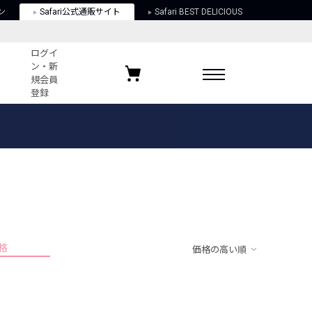
ン
Safari公式通販サイト
Safari BEST DELICIOUS
ログイ
ン・新
規会員
登録
ログイン・新規会員登録
お気に入りアイテム
ガイド
お気に入りブランド
お気に入り記事
最近チェックしたアイテム
格
価格の高い順
ポリシー
関する法律