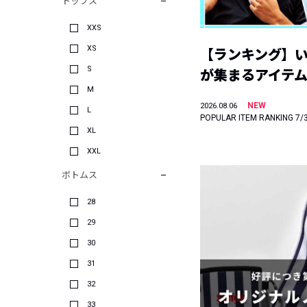
トップス
XXS
XS
【ランキング】
S
が集まるアイテムは
M
NEW
2026.08.06
L
POPULAR ITEM RANKING 7/
XL
XXL
ボトムス
28
29
30
31
32
33