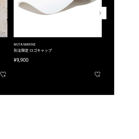
MUTA MARINE
CROSSLEY
ム
別注限定 ロゴキャップ
別注限定 ノースリ
¥9,900
¥8,580
40%OFF