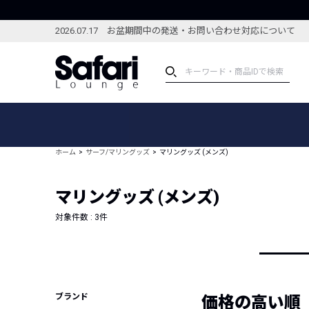
2026.07.17 お盆期間中の発送・お問い合わせ対応について
アイテム
スペシャル
カテゴリーから探す
スペシャルフィーチャ
ホーム
サーフ/マリングッズ
マリングッズ (メンズ)
ブランドから探す
特集記事
絞り込んで探す
マリングッズ (メンズ)
新着アイテム
コーディネート
編集部のおすすめアイテム
対象件数 :
3
件
編集部のおすすめコー
ランキング
雑誌・カタログ掲載アイテム
セール
ブランド
価格の高い順