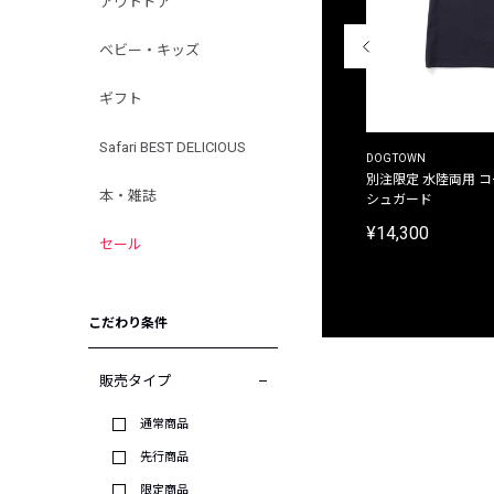
アウトドア
ベビー・キッズ
ギフト
Safari BEST DELICIOUS
THE DUFFER OF ST.GEORGE
DOGTOWN
別注限定 ピグメントダイ バックプリント サーフ
別注限定 水陸両用 
本・雑誌
プリントTシャツ
シュガード
¥9,900
¥14,300
セール
こだわり条件
販売タイプ
通常商品
先行商品
限定商品