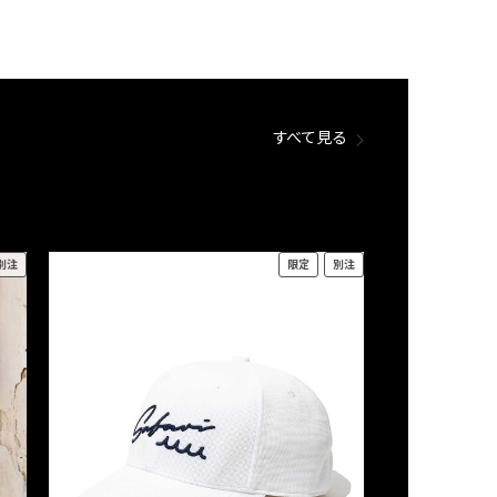
すべて見る
別注
限定
別注