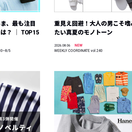
いま、最も注目
重見え回避！大人の男こそ嗜
？ ｜ TOP15
たい真夏のモノトーン
NEW
2026.08.06
30~8/5
WEEKLY COORDINATE vol.240