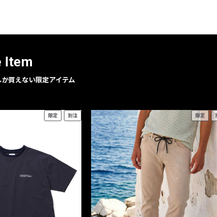
e Item
geでしか買えない限定アイテム
限定
別注
限定