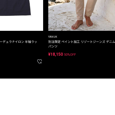
YANUK
コーデュラナイロン 半袖ラッ
別注限定 ペイント加工 リゾートジーンズ デニ
パンツ
¥18,150
50%OFF