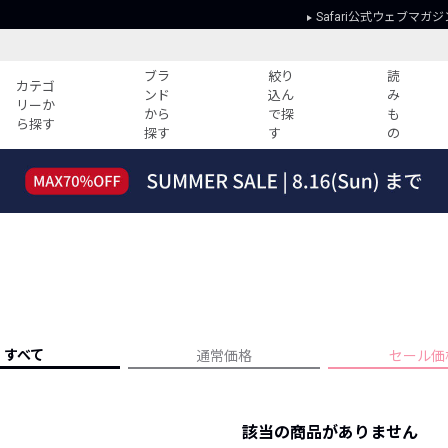
Safari公式ウェブマガジ
ブラ
絞り
読
カテゴ
ンド
込ん
み
リーか
から
で探
も
ら探す
探す
す
の
読みもの
ガイド
ー
すべての記事
ショッピング
2026年のイチオシTシャツ！
初めての方
“WP”のイージーパンツを徹底解説&コ
Club Safari
ーデ紹介
よくある質問
HOTなコーデ TOP20
会社概要
ディネート
新ブランドご紹介！
会員利用規約
すべて
通常価格
セール価
人気記事ランキング
プライバシー
バイヤーズ レコメンド
特定商取引に
今週の別注アイテム
該当の商品がありません
ウィークリーコーデ