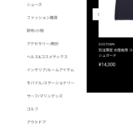
シューズ
ファッション雑貨
財布/小物
アクセサリー/時計
THE DUFFER OF ST.GEORGE
DOGTOWN
別注限定 ピグメントダイ バックプリント サーフ
別注限定 水陸両用 
プリントTシャツ
シュガード
ヘルス&コスメティクス
¥9,900
¥14,300
インテリア/ルームアイテム
モバイル/ステーショナリー
サーフ/マリングッズ
ゴルフ
アウトドア