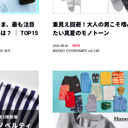
いま、最も注目
重見え回避！大人の男こそ嗜
？ ｜ TOP15
たい真夏のモノトーン
NEW
2026.08.06
30~8/5
WEEKLY COORDINATE vol.240