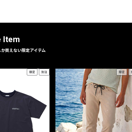
レコメンドアイテム
ピックアップアイテム
フォーカスブランド
セールおすすめアイテム
e Item
人気アイテム TOP 15
geでしか買えない限定アイテム
限定
別注
限定