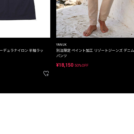
YANUK
コーデュラナイロン 半袖ラッ
別注限定 ペイント加工 リゾートジーンズ デニ
パンツ
¥18,150
50%OFF