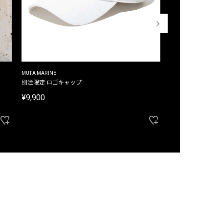
MUTA MARINE
CROSSLEY
ム
別注限定 ロゴキャップ
別注限定 ノースリ
¥9,900
¥8,580
40%OFF