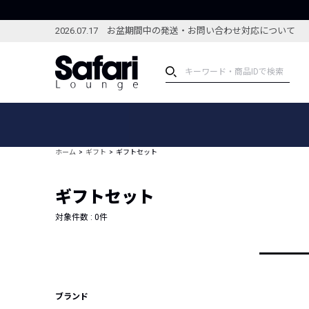
2026.07.17 お盆期間中の発送・お問い合わせ対応について
アイテム
スペシャル
カテゴリーから探す
スペシャルフィーチャ
ホーム
ギフト
ギフトセット
ブランドから探す
特集記事
絞り込んで探す
ギフトセット
新着アイテム
コーディネート
編集部のおすすめアイテム
対象件数 :
0
件
編集部のおすすめコー
ランキング
雑誌・カタログ掲載アイテム
セール
ブランド