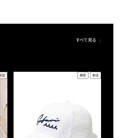
すべて見る
別注
限定
別注