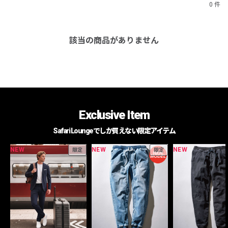
0 件
該当の商品がありません
Exclusive Item
Safari Loungeでしか買えない限定アイテム
NEW
NEW
NEW
限定
限定