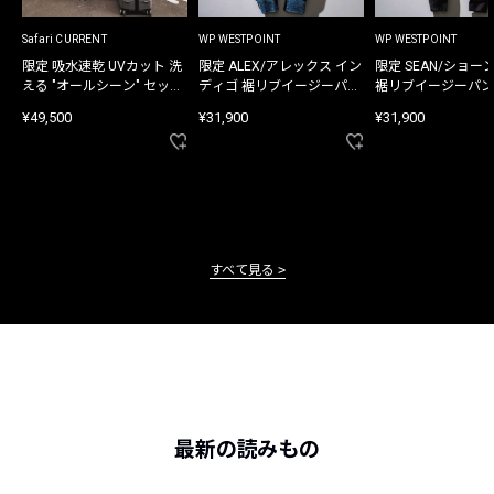
Safari CURRENT
WP WESTPOINT
WP WESTPOINT
限定 吸水速乾 UVカット 洗
限定 ALEX/アレックス イン
限定 SEAN/ショー
える "オールシーン" セット
ディゴ 裾リブイージーパン
裾リブイージーパン
アップ
ツ
¥49,500
¥31,900
¥31,900
すべて見る
最新の読みもの