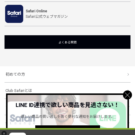
Safari Online
Safari公式ウェブマガジン
よくある質問
初めての方
Club Safariとは
LINE ID連携で欲しい商品を見逃さない！
ショッピングガイド
欲しい商品の買い逃しを防ぐ便利な通知をお届けします。
会社概要・規約
詳しくはこちら ＞
×