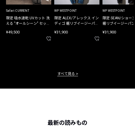
Safari CURRENT
WP WESTPOINT
WP WESTPOINT
限定 吸水速乾 UVカット 洗
限定 ALEX/アレックス イン
限定 SEAN/ショー
える "オールシーン" セット
ディゴ 裾リブイージーパン
裾リブイージーパン
アップ
ツ
¥49,500
¥31,900
¥31,900
すべて見る
最新の読みもの