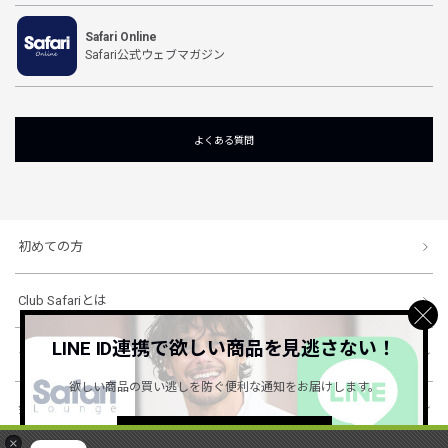
Safari Online
Safari公式ウェブマガジン
よくある質問
初めての方
Club Safariとは
LINE ID連携で欲しい商品を見逃さない！
ショッピングガイド
欲しい商品の買い逃しを防ぐ便利な通知をお届けします。
会社概要・規約
詳しくはこちら ＞
×