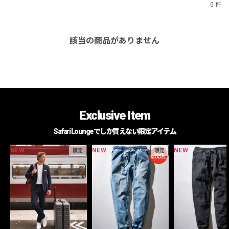
0 件
該当の商品がありません
Exclusive Item
Safari Loungeでしか買えない限定アイテム
NEW
NEW
NEW
限定
限定