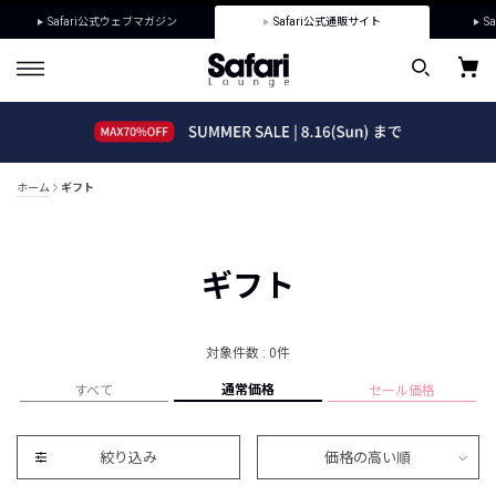
Safari公式ウェブマガジン
Safari公式通販サイト
Sa
ホーム
ギフト
ギフト
対象件数 : 0件
通常価格
すべて
セール価格
絞り込み
価格の高い順