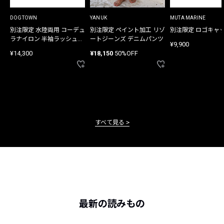
DOGTOWN
YANUK
MUTA MARINE
別注限定 水陸両用 コーデュ
別注限定 ペイント加工 リゾ
別注限定 ロゴキャ
ラナイロン 半袖ラッシュガ
ートジーンズ デニムパンツ
¥9,900
ード
¥14,300
¥18,150
50%OFF
すべて見る
最新の読みもの