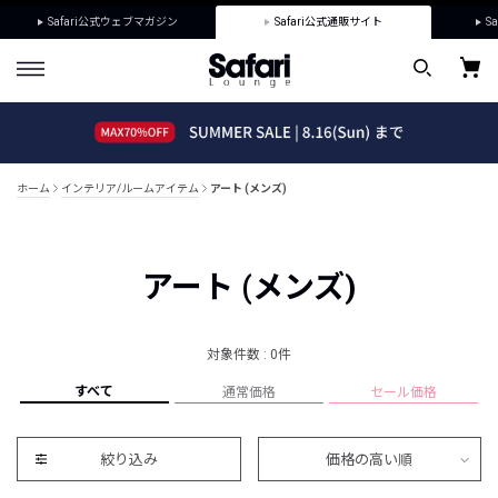
Safari公式ウェブマガジン
Safari公式通販サイト
Sa
ホーム
インテリア/ルームアイテム
アート (メンズ)
アート (メンズ)
対象件数 : 0件
すべて
通常価格
セール価格
絞り込み
価格の高い順