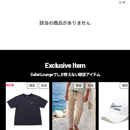
0 件
該当の商品がありません
Exclusive Item
Safari Loungeでしか買えない限定アイテム
NEW
限定
別注
限定
別注
限定