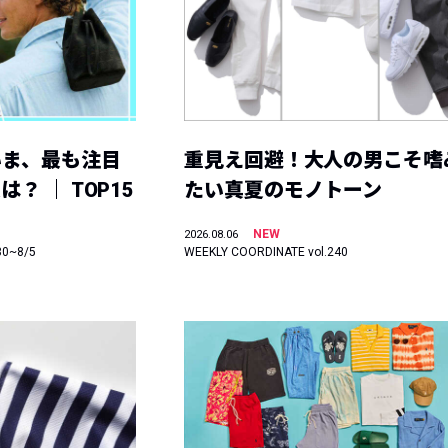
いま、最も注目
重見え回避！大人の男こそ嗜
？ ｜ TOP15
たい真夏のモノトーン
NEW
2026.08.06
30~8/5
WEEKLY COORDINATE vol.240