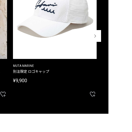
MUTA MARINE
CROSSLEY
ム
別注限定 ロゴキャップ
別注限定 ノースリ
¥9,900
¥8,580
40%OFF