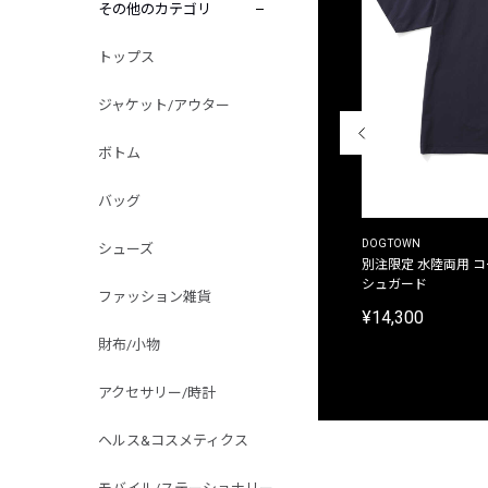
その他のカテゴリ
トップス
ジャケット/アウター
ボトム
バッグ
THE DUFFER OF ST.GEORGE
DOGTOWN
シューズ
別注限定 ピグメントダイ バックプリント サーフ
別注限定 水陸両用 
プリントTシャツ
シュガード
ファッション雑貨
¥9,900
¥14,300
財布/小物
アクセサリー/時計
ヘルス&コスメティクス