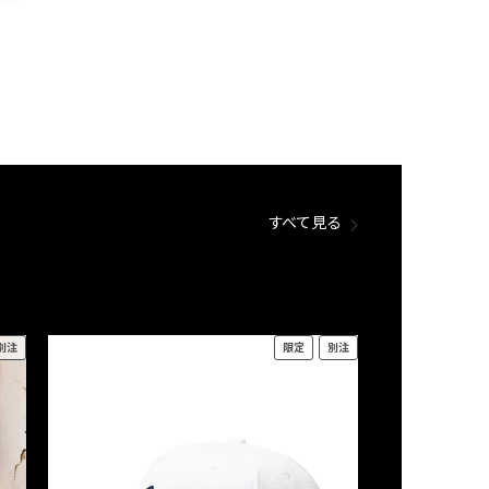
すべて見る
別注
限定
別注