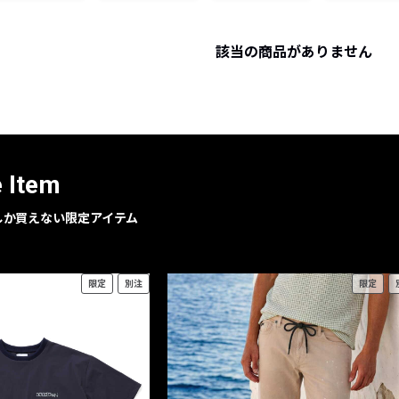
レコメンドアイテム
ピックアップアイテム
該当の商品がありません
フォーカスブランド
セールおすすめアイテム
人気アイテム TOP 15
e Item
geでしか買えない限定アイテム
限定
別注
限定