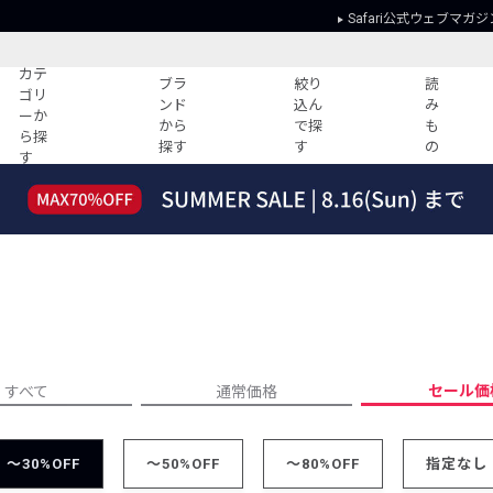
Safari公式ウェブマガジ
カテ
ブラ
絞り
読
ゴリ
ンド
込ん
み
ーか
から
で探
も
ら探
探す
す
の
す
読みもの
ガイド
ー
すべての記事
ショッピング
2026年のイチオシTシャツ！
初めての方
“WP”のイージーパンツを徹底解説&コ
Club Safari
ーデ紹介
よくある質問
HOTなコーデ TOP20
会社概要
ディネート
新ブランドご紹介！
会員利用規約
セール価
すべて
通常価格
人気記事ランキング
プライバシー
バイヤーズ レコメンド
特定商取引に
今週の別注アイテム
～30%OFF
～50%OFF
～80%OFF
指定なし
ウィークリーコーデ