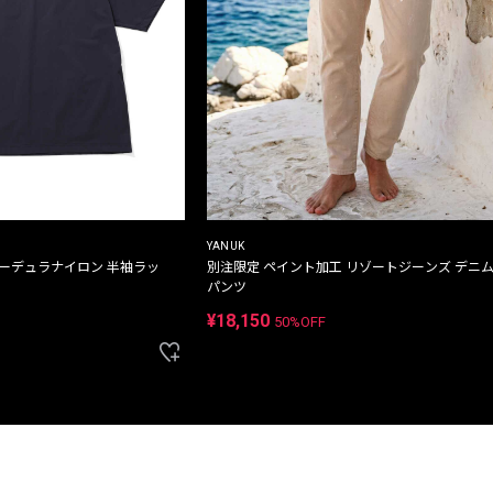
YANUK
コーデュラナイロン 半袖ラッ
別注限定 ペイント加工 リゾートジーンズ デニ
パンツ
¥18,150
50%OFF