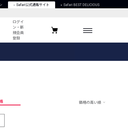
ン
Safari公式通販サイト
Safari BEST DELICIOUS
ログイ
ン・新
規会員
登録
ログイン・新規会員登録
お気に入りアイテム
ガイド
お気に入りブランド
お気に入り記事
最近チェックしたアイテム
格
価格の高い順
ポリシー
関する法律