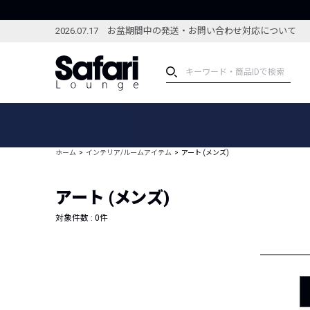
2026.07.17 お盆期間中の発送・お問い合わせ対応について
アイテム
スペシャル
カテゴリーから探す
スペシャルフィーチャ
ホーム
インテリア/ルームアイテム
アート (メンズ)
ブランドから探す
特集記事
絞り込んで探す
アート (メンズ)
新着アイテム
コーディネート
編集部のおすすめアイテム
対象件数 :
0
件
編集部のおすすめコー
ランキング
雑誌・カタログ掲載アイテム
セール