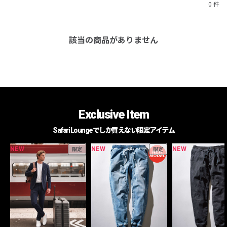
0 件
該当の商品がありません
Exclusive Item
Safari Loungeでしか買えない限定アイテム
NEW
NEW
NEW
限定
限定