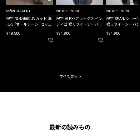
Safari CURRENT
WP WESTPOINT
WP WESTPOINT
限定 吸水速乾 UVカット 洗
限定 ALEX/アレックス イン
限定 SEAN/ショー
える "オールシーン" セット
ディゴ 裾リブイージーパン
裾リブイージーパン
アップ
ツ
¥49,500
¥31,900
¥31,900
すべて見る
最新の読みもの