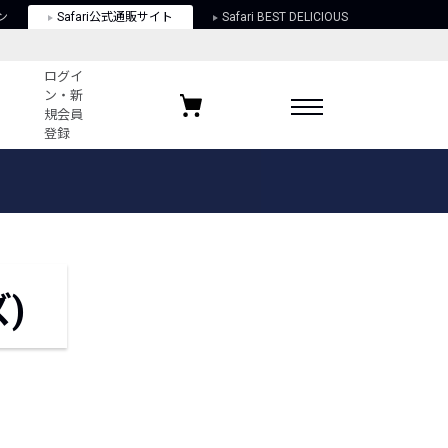
ン
Safari公式通販サイト
Safari BEST DELICIOUS
ログイ
ン・新
規会員
登録
ログイン・新規会員登録
お気に入りアイテム
ガイド
お気に入りブランド
お気に入り記事
最近チェックしたアイテム
)
ポリシー
関する法律