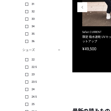
31
32
33
34
ACANTHUS
Safari CURRENT
35
別注限定 フード付き チェックシャツジャケット
限定 吸水速乾 UVカッ
36
ットアップ
¥31,900
¥49,500
シューズ
22
22.5
23
23.5
24
24.5
25