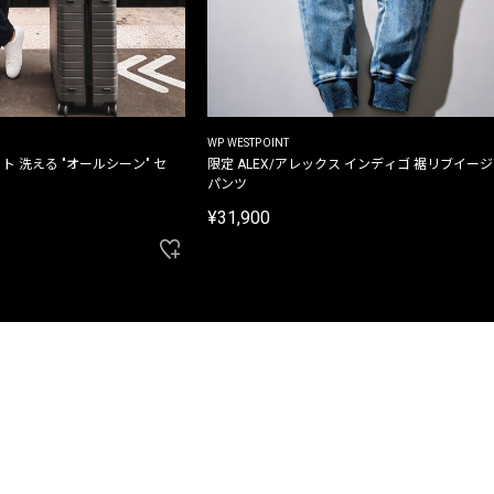
WP WESTPOINT
ト 洗える "オールシーン" セ
限定 ALEX/アレックス インディゴ 裾リブイー
パンツ
¥31,900