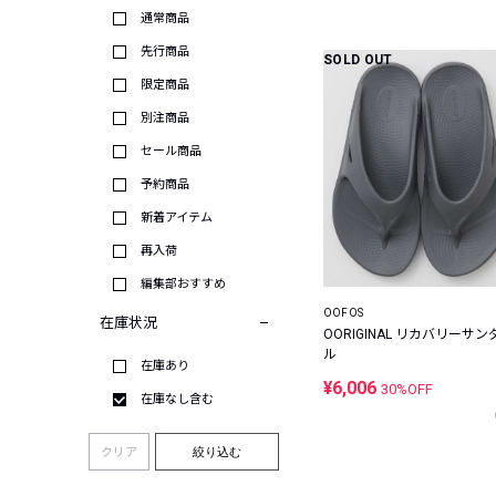
通常商品
先行商品
SOLD OUT
限定商品
別注商品
セール商品
予約商品
新着アイテム
再入荷
編集部おすすめ
OOFOS
在庫状況
OORIGINAL リカバリーサン
ル
在庫あり
¥6,006
30%OFF
在庫なし含む
クリア
絞り込む