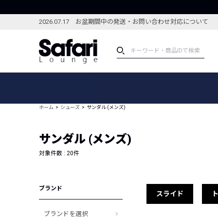
2026.07.17 お盆期間中の発送・お問い合わせ対応について
アイテム
スペシャル
カテゴリーから探す
スペシャルフィーチャ
ホーム
シューズ
サンダル (メンズ)
ブランドから探す
特集記事
絞り込んで探す
サンダル (メンズ)
新着アイテム
コーディネート
編集部のおすすめアイテム
対象件数 :
20
件
編集部のおすすめコー
ランキング
雑誌・カタログ掲載アイテム
ブランド
セール
スライド
ブランドを選択