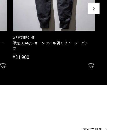
WP WESTPOINT
WP WESTPOINT
ジー
限定 SEAN/ショーン ツイル 裾リブイージーパン
限定 DAVID/デイヴィッド インデ
ツ
イージーパンツ
¥31,900
¥33,000
すべて見る