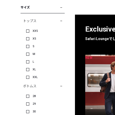
サイズ
トップス
Exclusiv
XXS
Safari Loun
XS
S
M
NEW
NEW
限定
別注
L
XL
XXL
ボトムス
28
29
30