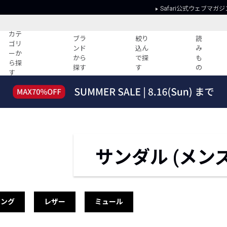
Safari公式ウェブマガジ
カテ
ブラ
絞り
読
ゴリ
ンド
込ん
み
ーか
から
で探
も
ら探
探す
す
の
す
読みもの
ガイド
ー
すべての記事
ショッピング
2026年のイチオシTシャツ！
初めての方
“WP”のイージーパンツを徹底解説&コ
Club Safari
ーデ紹介
よくある質問
サンダル (メンズ
HOTなコーデ TOP20
会社概要
ディネート
新ブランドご紹介！
会員利用規約
人気記事ランキング
プライバシー
バイヤーズ レコメンド
特定商取引に
トング
レザー
ミュール
今週の別注アイテム
ウィークリーコーデ