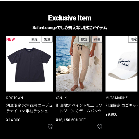
Exclusive Item
Safari Loungeでしか買えない限定アイテム
NEW
限定
別注
限定
別注
限定
DOGTOWN
YANUK
MUTA MARINE
別注限定 水陸両用 コーデュ
別注限定 ペイント加工 リゾ
別注限定 ロゴキャ
ラナイロン 半袖ラッシュガ
ートジーンズ デニムパンツ
¥9,900
ード
¥14,300
¥18,150
50%OFF