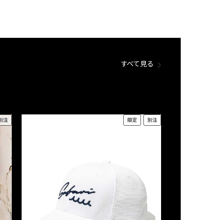
すべて見る
別注
限定
別注