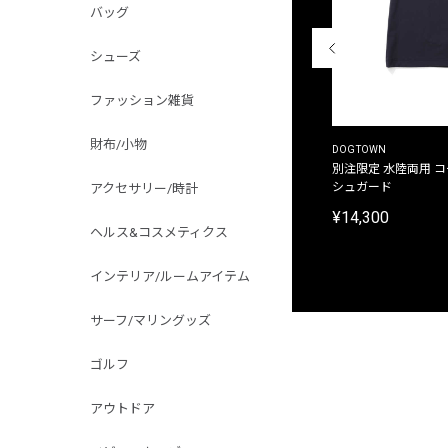
バッグ
シューズ
ファッション雑貨
財布/小物
THE DUFFER OF ST.GEORGE
DOGTOWN
別注限定 ピグメントダイ バックプリント サーフ
別注限定 水陸両用 
プリントTシャツ
シュガード
アクセサリー/時計
¥9,900
¥14,300
ヘルス&コスメティクス
インテリア/ルームアイテム
サーフ/マリングッズ
ゴルフ
アウトドア