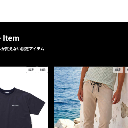
レコメンドアイテム
ピックアップアイテム
フォーカスブランド
セールおすすめアイテム
e Item
人気アイテム TOP 15
geでしか買えない限定アイテム
限定
別注
限定