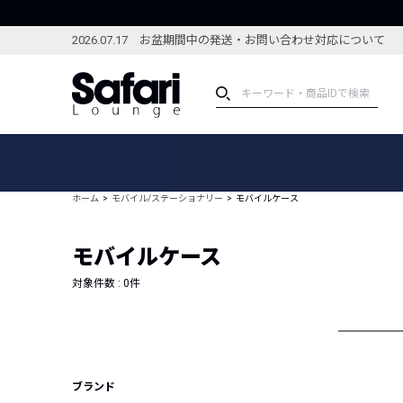
2026.07.17 お盆期間中の発送・お問い合わせ対応について
アイテム
スペシャル
カテゴリーから探す
スペシャルフィーチャ
ホーム
モバイル/ステーショナリー
モバイルケース
ブランドから探す
特集記事
絞り込んで探す
モバイルケース
新着アイテム
コーディネート
編集部のおすすめアイテム
対象件数 :
0
件
編集部のおすすめコー
ランキング
雑誌・カタログ掲載アイテム
セール
ブランド