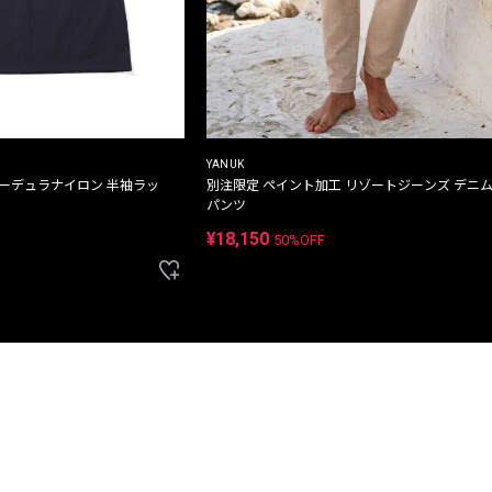
YANUK
コーデュラナイロン 半袖ラッ
別注限定 ペイント加工 リゾートジーンズ デニ
パンツ
¥18,150
50%OFF