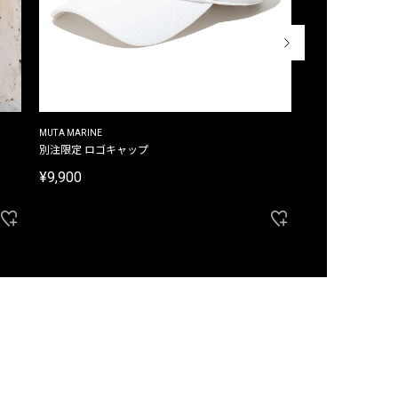
MUTA MARINE
CROSSLEY
ム
別注限定 ロゴキャップ
別注限定 ノースリ
¥9,900
¥8,580
40%OFF