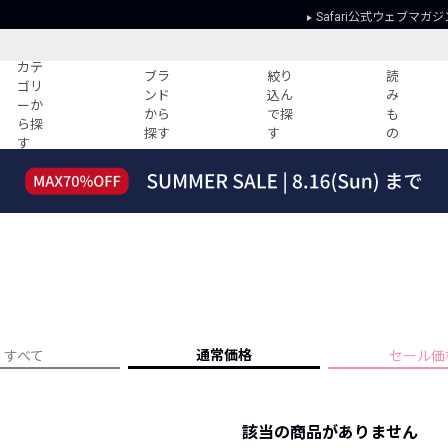
Safari公式ウェブマガジ
カテ
ブラ
絞り
読
ゴリ
ンド
込ん
み
ーか
から
で探
も
ら探
探す
す
の
す
読みもの
ガイド
ー
すべての記事
ショッピング
2026年のイチオシTシャツ！
初めての方
“WP”のイージーパンツを徹底解説&コ
Club Safari
ーデ紹介
よくある質問
HOTなコーデ TOP20
会社概要
ディネート
新ブランドご紹介！
会員利用規約
通常価格
すべて
セール価
人気記事ランキング
プライバシー
バイヤーズ レコメンド
特定商取引に
今週の別注アイテム
該当の商品がありません
ウィークリーコーデ