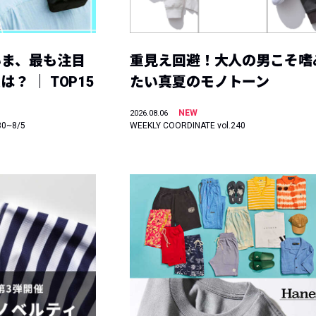
いま、最も注目
重見え回避！大人の男こそ嗜
？ ｜ TOP15
たい真夏のモノトーン
NEW
2026.08.06
30~8/5
WEEKLY COORDINATE vol.240