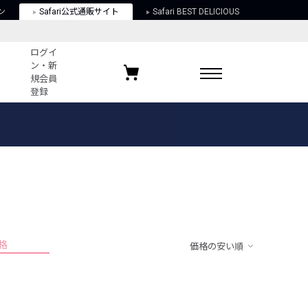
ン
Safari公式通販サイト
Safari BEST DELICIOUS
ログイ
ン・新
規会員
登録
ログイン・新規会員登録
お気に入りアイテム
ガイド
お気に入りブランド
お気に入り記事
最近チェックしたアイテム
格
価格の安い順
ポリシー
関する法律