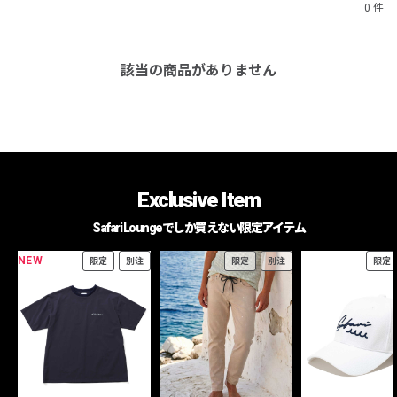
0 件
該当の商品がありません
Exclusive Item
Safari Loungeでしか買えない限定アイテム
NEW
限定
別注
限定
別注
限定