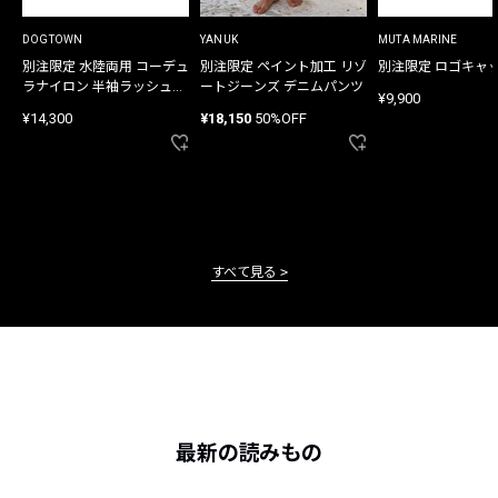
DOGTOWN
YANUK
MUTA MARINE
別注限定 水陸両用 コーデュ
別注限定 ペイント加工 リゾ
別注限定 ロゴキャ
ラナイロン 半袖ラッシュガ
ートジーンズ デニムパンツ
¥9,900
ード
¥14,300
¥18,150
50%OFF
すべて見る
最新の読みもの