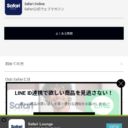
Safari Online
Safari公式ウェブマガジン
よくある質問
初めての方
Club Safariとは
LINE ID連携で欲しい商品を見逃さない！
ショッピングガイド
欲しい商品の買い逃しを防ぐ便利な通知をお届けします。
会社概要・規約
詳しくはこちら ＞
×
Safari Lounge
VIEW