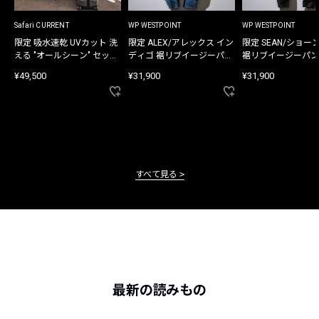
Safari CURRENT
WP WESTPOINT
WP WESTPOINT
限定 吸水速乾 UVカット 洗
限定 ALEX/アレックス イン
限定 SEAN/ショー
える "オールシーン" セット
ディゴ 裾リブイージーパン
裾リブイージーパン
アップ
ツ
¥49,500
¥31,900
¥31,900
すべて見る
最新の読みもの