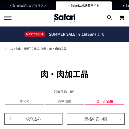
Safari公式ウェブマガジン
Safari公式通販サイト
Sa
ホーム
Safari BEST DELICIOUS
肉・肉加工品
肉・肉加工品
対象件数 : 0件
セール価格
すべて
通常価格
絞り込み
価格の安い順