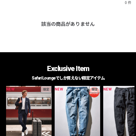
0 件
該当の商品がありません
Exclusive Item
Safari Loungeでしか買えない限定アイテム
NEW
NEW
NEW
限定
限定