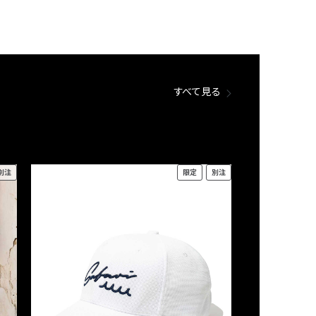
すべて見る
別注
限定
別注