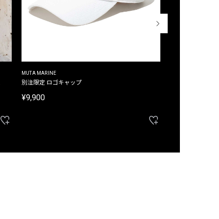
MUTA MARINE
CROSSLEY
ム
別注限定 ロゴキャップ
別注限定 ノースリ
¥9,900
¥8,580
40%OFF