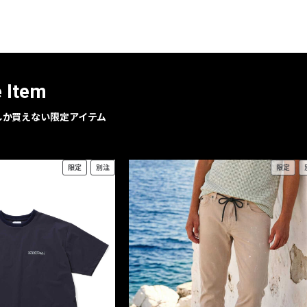
レコメンドアイテム
ピックアップアイテム
フォーカスブランド
セールおすすめアイテム
e Item
人気アイテム TOP 15
geでしか買えない限定アイテム
限定
別注
限定