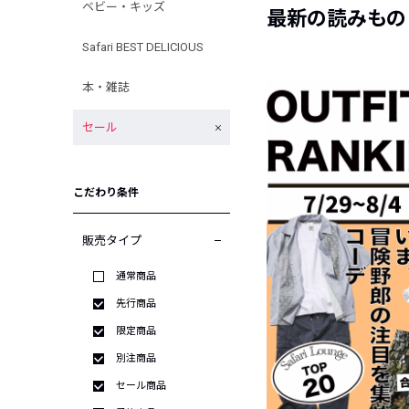
ベビー・キッズ
最新の読みもの
Safari BEST DELICIOUS
本・雑誌
セール
こだわり条件
販売タイプ
通常商品
先行商品
限定商品
別注商品
セール商品