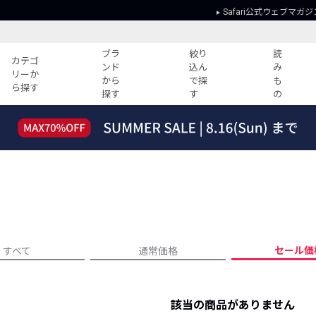
Safari公式ウェブマガジ
ブラ
絞り
読
カテゴ
ンド
込ん
み
リーか
から
で探
も
ら探す
探す
す
の
読みもの
ガイド
ー
すべての記事
ショッピング
2026年のイチオシTシャツ！
初めての方
“WP”のイージーパンツを徹底解説&コ
Club Safari
ーデ紹介
よくある質問
HOTなコーデ TOP20
会社概要
ディネート
新ブランドご紹介！
会員利用規約
セール価
すべて
通常価格
人気記事ランキング
プライバシー
バイヤーズ レコメンド
特定商取引に
今週の別注アイテム
該当の商品がありません
ウィークリーコーデ