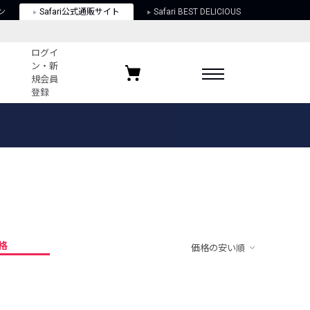
ン
Safari公式通販サイト
Safari BEST DELICIOUS
ログイ
ン・新
規会員
登録
ログイン・新規会員登録
お気に入りアイテム
ガイド
お気に入りブランド
お気に入り記事
最近チェックしたアイテム
格
価格の安い順
ポリシー
関する法律