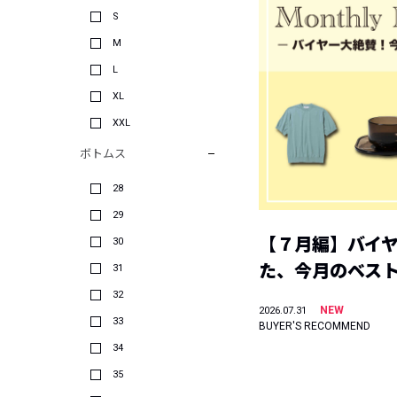
S
M
L
XL
XXL
ボトムス
28
29
【７月編】バイ
30
た、今月のベス
31
32
NEW
2026.07.31
33
BUYER'S RECOMMEND
34
35