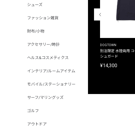
シューズ
ファッション雑貨
財布/小物
アクセサリー/時計
THE DUFFER OF ST.GEORGE
DOGTOWN
別注限定 ピグメントダイ バックプリント サーフ
別注限定 水陸両用 
プリントTシャツ
シュガード
ヘルス&コスメティクス
¥9,900
¥14,300
インテリア/ルームアイテム
モバイル/ステーショナリー
サーフ/マリングッズ
ゴルフ
アウトドア