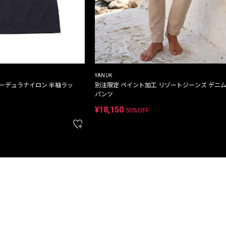
YANUK
コーデュラナイロン 半袖ラッ
別注限定 ペイント加工 リゾートジーンズ デニ
パンツ
¥18,150
50%OFF