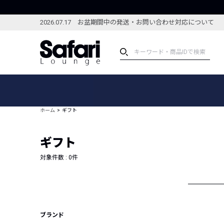
2026.07.17 お盆期間中の発送・お問い合わせ対応について
アイテム
スペシャル
カテゴリーから探す
スペシャルフィーチャ
ホーム
ギフト
ブランドから探す
特集記事
絞り込んで探す
ギフト
新着アイテム
コーディネート
編集部のおすすめアイテム
対象件数 :
0
件
編集部のおすすめコー
ランキング
雑誌・カタログ掲載アイテム
セール
ブランド