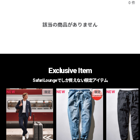
0 件
該当の商品がありません
Exclusive Item
Safari Loungeでしか買えない限定アイテム
NEW
NEW
NEW
限定
限定