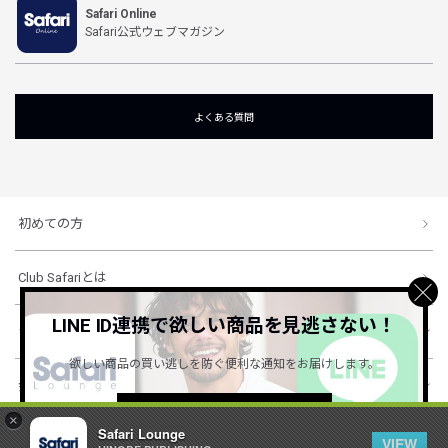
Safari Online
Safari公式ウェブマガジン
よくある質問
初めての方
Club Safariとは
LINE ID連携で欲しい商品を見逃さない！
ショッピングガイド
欲しい商品の買い逃しを防ぐ便利な通知をお届けします。
会社概要・規約
詳しくはこちら ＞
×
Safari Lounge
VIEW