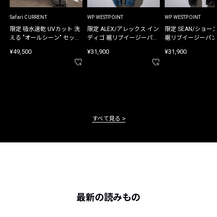
Safari CURRENT
WP WESTPOINT
WP WESTPOINT
限定 吸水速乾 UVカット 洗
限定 ALEX/アレックス イン
限定 SEAN/ショー
える "オールシーン" セット
ディゴ 裾リブイージーパン
裾リブイージーパン
アップ
ツ
¥49,500
¥31,900
¥31,900
すべて見る
最新の読みもの