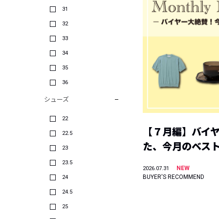
31
32
33
34
35
36
シューズ
22
【７月編】バイ
22.5
た、今月のベス
23
23.5
NEW
2026.07.31
BUYER'S RECOMMEND
24
24.5
25