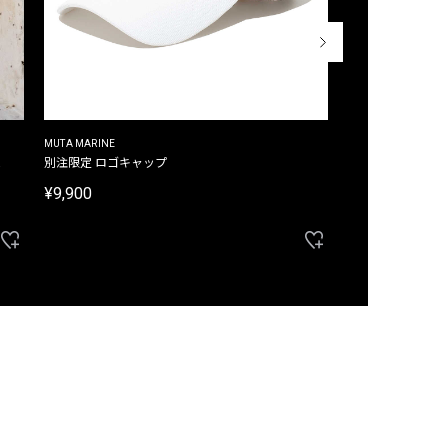
MUTA MARINE
CROSSLEY
ム
別注限定 ロゴキャップ
別注限定 ノースリ
¥9,900
¥8,580
40%OFF