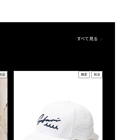
すべて見る
別注
限定
別注