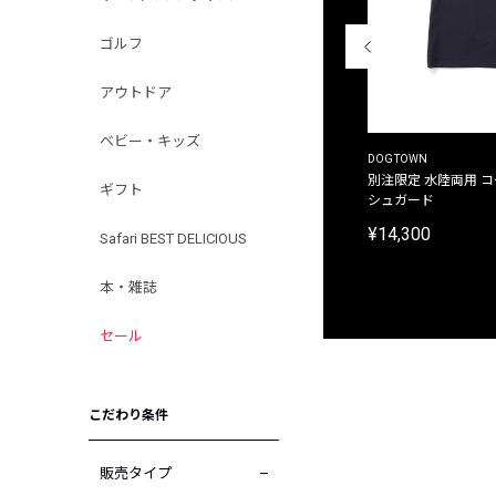
ゴルフ
アウトドア
ベビー・キッズ
THE DUFFER OF ST.GEORGE
DOGTOWN
別注限定 ピグメントダイ バックプリント サーフ
別注限定 水陸両用 
ギフト
プリントTシャツ
シュガード
¥9,900
¥14,300
Safari BEST DELICIOUS
本・雑誌
セール
こだわり条件
販売タイプ