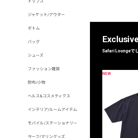
トップス
ジャケット/アウター
ボトム
Exclusiv
バッグ
Safari Loun
シューズ
ファッション雑貨
NEW
限定
別注
財布/小物
ヘルス&コスメティクス
インテリア/ルームアイテム
モバイル/ステーショナリー
サーフ/マリングッズ