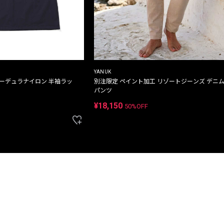
YANUK
コーデュラナイロン 半袖ラッ
別注限定 ペイント加工 リゾートジーンズ デニ
パンツ
¥18,150
50%OFF