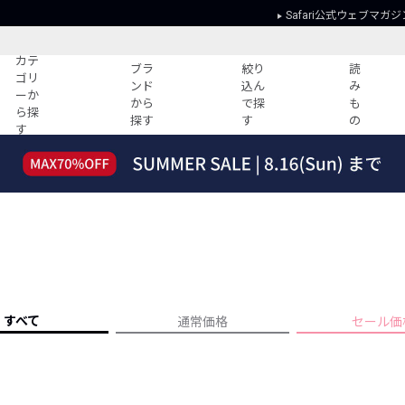
Safari公式ウェブマガジ
カテ
ブラ
絞り
読
ゴリ
ンド
込ん
み
ーか
から
で探
も
ら探
探す
す
の
す
読みもの
ガイド
ー
すべての記事
ショッピング
2026年のイチオシTシャツ！
初めての方
“WP”のイージーパンツを徹底解説&コ
Club Safari
ーデ紹介
よくある質問
HOTなコーデ TOP20
会社概要
ディネート
新ブランドご紹介！
会員利用規約
すべて
通常価格
セール価
人気記事ランキング
プライバシー
バイヤーズ レコメンド
特定商取引に
今週の別注アイテム
ウィークリーコーデ