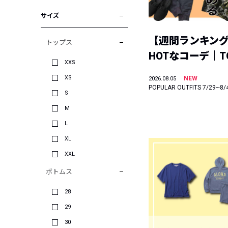
サイズ
【週間ランキン
トップス
HOTなコーデ｜TO
XXS
XS
NEW
2026.08.05
POPULAR OUTFITS 7/29~8/
S
M
L
XL
XXL
ボトムス
28
29
30