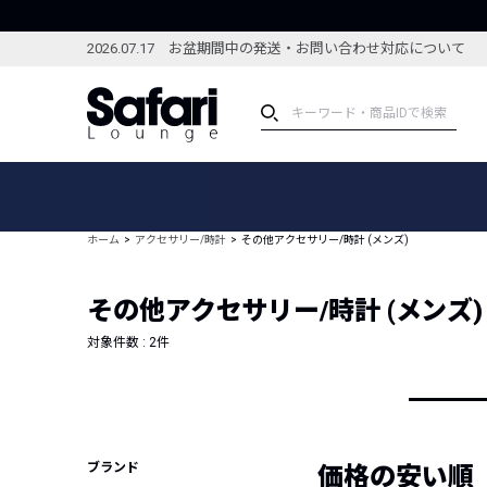
2026.07.17 お盆期間中の発送・お問い合わせ対応について
アイテム
スペシャル
カテゴリーから探す
スペシャルフィーチャ
ホーム
アクセサリー/時計
その他アクセサリー/時計 (メンズ)
ブランドから探す
特集記事
絞り込んで探す
その他アクセサリー/時計 (メンズ)
新着アイテム
コーディネート
編集部のおすすめアイテム
対象件数 :
2
件
編集部のおすすめコー
ランキング
雑誌・カタログ掲載アイテム
セール
ブランド
価格の安い順