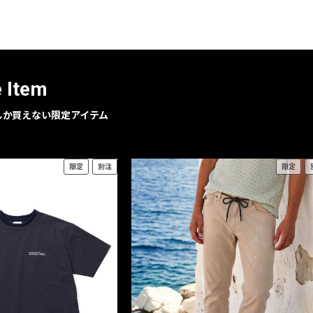
e Item
geでしか買えない限定アイテム
限定
別注
限定