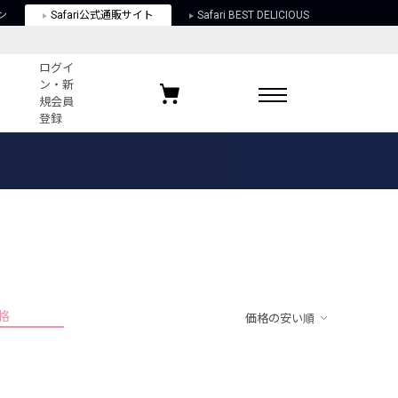
ン
Safari公式通販サイト
Safari BEST DELICIOUS
ログイ
ン・新
規会員
登録
ログイン・新規会員登録
お気に入りアイテム
ガイド
お気に入りブランド
お気に入り記事
最近チェックしたアイテム
格
価格の安い順
ポリシー
関する法律