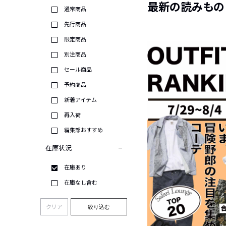
最新の読みもの
通常商品
先行商品
限定商品
別注商品
セール商品
予約商品
新着アイテム
再入荷
編集部おすすめ
在庫状況
在庫あり
在庫なし含む
クリア
絞り込む