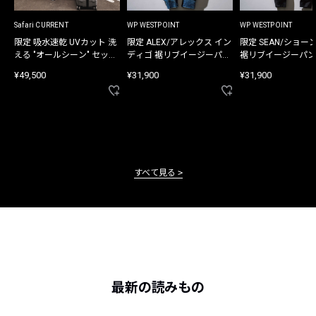
Safari CURRENT
WP WESTPOINT
WP WESTPOINT
限定 吸水速乾 UVカット 洗
限定 ALEX/アレックス イン
限定 SEAN/ショー
える "オールシーン" セット
ディゴ 裾リブイージーパン
裾リブイージーパン
アップ
ツ
¥49,500
¥31,900
¥31,900
すべて見る
最新の読みもの