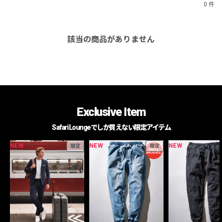
0 件
該当の商品がありません
Exclusive Item
Safari Loungeでしか買えない限定アイテム
NEW
NEW
NEW
限定
限定