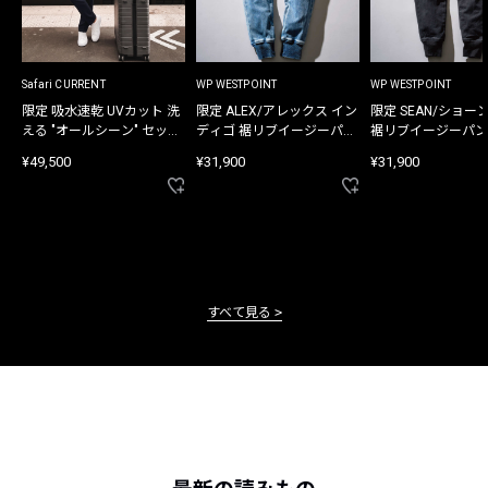
Safari CURRENT
WP WESTPOINT
WP WESTPOINT
限定 吸水速乾 UVカット 洗
限定 ALEX/アレックス イン
限定 SEAN/ショー
える "オールシーン" セット
ディゴ 裾リブイージーパン
裾リブイージーパン
アップ
ツ
¥49,500
¥31,900
¥31,900
すべて見る