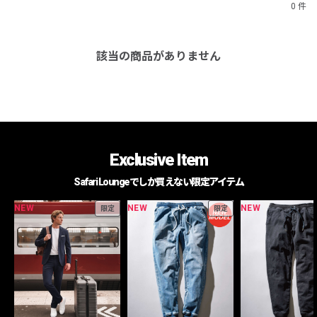
0 件
該当の商品がありません
Exclusive Item
Safari Loungeでしか買えない限定アイテム
NEW
NEW
NEW
限定
限定