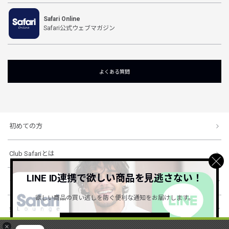
Safari Online
Safari公式ウェブマガジン
よくある質問
初めての方
Club Safariとは
LINE ID連携で欲しい商品を見逃さない！
ショッピングガイド
欲しい商品の買い逃しを防ぐ便利な通知をお届けします。
会社概要・規約
詳しくはこちら ＞
×