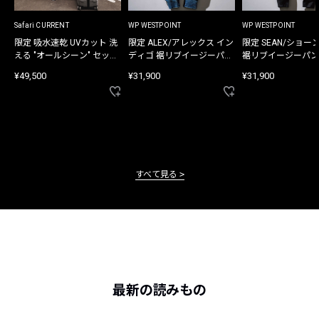
Safari CURRENT
WP WESTPOINT
WP WESTPOINT
限定 吸水速乾 UVカット 洗
限定 ALEX/アレックス イン
限定 SEAN/ショー
える "オールシーン" セット
ディゴ 裾リブイージーパン
裾リブイージーパン
アップ
ツ
¥49,500
¥31,900
¥31,900
すべて見る
最新の読みもの