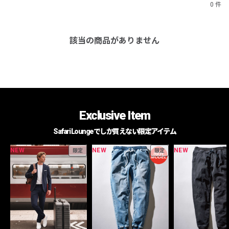
0 件
該当の商品がありません
Exclusive Item
Safari Loungeでしか買えない限定アイテム
NEW
NEW
NEW
限定
限定