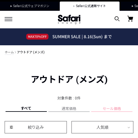
Safari公式ウェブマガジン
Safari公式通販サイト
Sa
ホーム
アウトドア (メンズ)
アウトドア (メンズ)
対象件数 : 0件
すべて
通常価格
セール価格
絞り込み
人気順