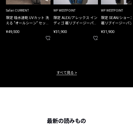
Safari CURRENT
WP WESTPOINT
WP WESTPOINT
限定 吸水速乾 UVカット 洗
限定 ALEX/アレックス イン
限定 SEAN/ショー
える "オールシーン" セット
ディゴ 裾リブイージーパン
裾リブイージーパン
アップ
ツ
¥49,500
¥31,900
¥31,900
すべて見る
最新の読みもの