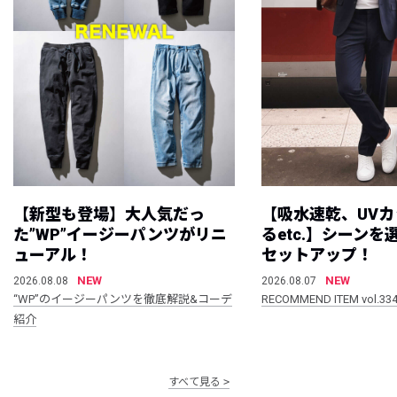
【新型も登場】大人気だっ
【吸水速乾、UV
た”WP”イージーパンツがリニ
るetc.】シーン
ューアル！
セットアップ！
NEW
NEW
2026.08.08
2026.08.07
“WP”のイージーパンツを徹底解説&コーデ
RECOMMEND ITEM vol.33
紹介
すべて見る