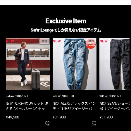
Exclusive Item
Safari Loungeでしか買えない限定アイテム
NEW
NEW
NEW
限定
限定
Safari CURRENT
WP WESTPOINT
WP WESTPOINT
限定 吸水速乾 UVカット 洗
限定 ALEX/アレックス イン
限定 SEAN/ショー
える "オールシーン" セット
ディゴ 裾リブイージーパン
裾リブイージーパン
アップ
ツ
¥49,500
¥31,900
¥31,900