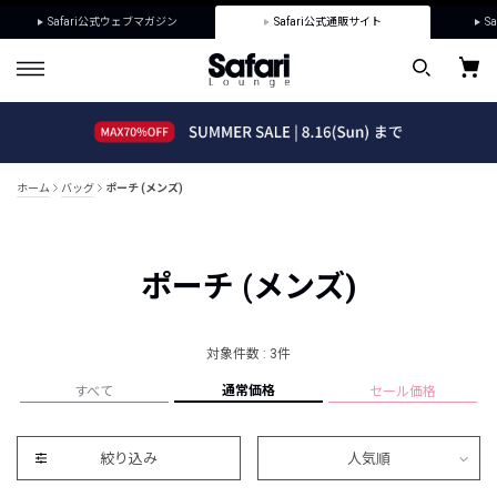
Safari公式ウェブマガジン
Safari公式通販サイト
Sa
ホーム
バッグ
ポーチ (メンズ)
ポーチ (メンズ)
対象件数 : 3件
通常価格
すべて
セール価格
絞り込み
人気順