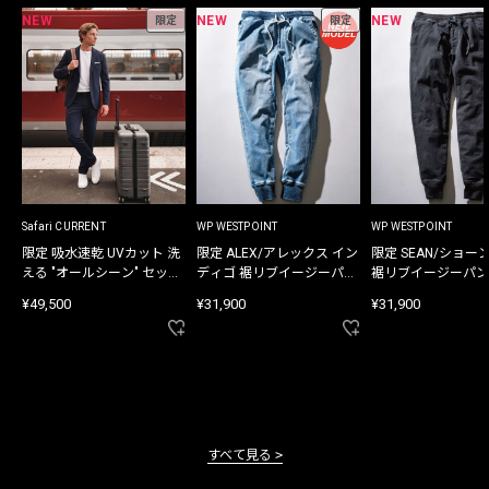
NEW
NEW
NEW
限定
限定
Safari CURRENT
WP WESTPOINT
WP WESTPOINT
限定 吸水速乾 UVカット 洗
限定 ALEX/アレックス イン
限定 SEAN/ショー
える "オールシーン" セット
ディゴ 裾リブイージーパン
裾リブイージーパン
アップ
ツ
¥49,500
¥31,900
¥31,900
すべて見る