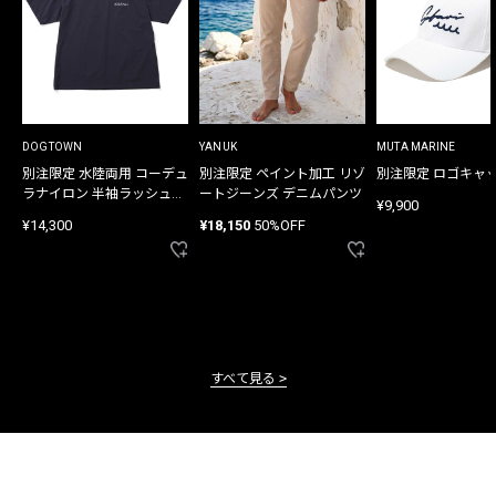
DOGTOWN
YANUK
MUTA MARINE
別注限定 水陸両用 コーデュ
別注限定 ペイント加工 リゾ
別注限定 ロゴキャ
ラナイロン 半袖ラッシュガ
ートジーンズ デニムパンツ
¥9,900
ード
¥14,300
¥18,150
50%OFF
すべて見る