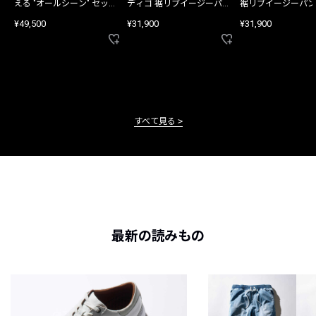
える "オールシーン" セット
ディゴ 裾リブイージーパン
裾リブイージーパン
アップ
ツ
¥49,500
¥31,900
¥31,900
すべて見る
最新の読みもの