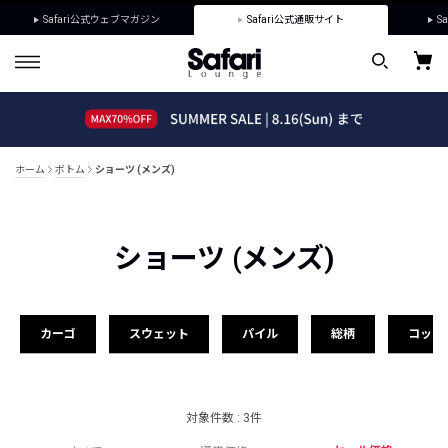
Safari公式ウェブマガジン
Safari公式通販サイト
Sa
ホーム
ボトム
ショーツ (メンズ)
ショーツ (メンズ)
カーゴ
スウェット
パイル
総柄
コット
対象件数 : 3件