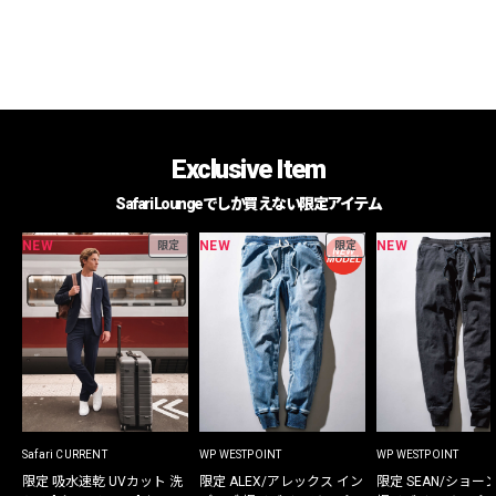
Exclusive Item
Safari Loungeでしか買えない限定アイテム
NEW
NEW
NEW
限定
限定
Safari CURRENT
WP WESTPOINT
WP WESTPOINT
限定 吸水速乾 UVカット 洗
限定 ALEX/アレックス イン
限定 SEAN/ショー