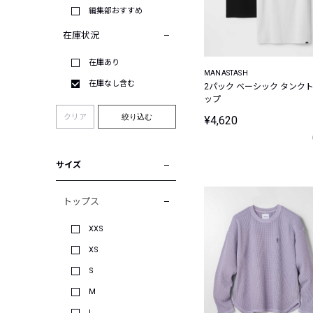
編集部おすすめ
在庫状況
在庫あり
MANASTASH
在庫なし含む
2パック ベーシック タンク
ップ
クリア
絞り込む
¥4,620
サイズ
トップス
XXS
XS
S
M
L