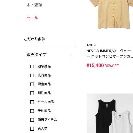
本・雑誌
セール
こだわり条件
AOURE
NEVE SUMMER/ネーヴェ サ
販売タイプ
ー ニットコンビオープンカ
ーシャツ
¥15,400
30%OFF
通常商品
先行商品
限定商品
別注商品
セール商品
予約商品
新着アイテム
再入荷