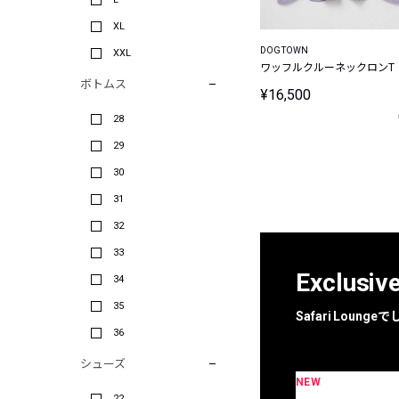
XL
DOGTOWN
XXL
ワッフルクルーネックロンT
ボトムス
¥16,500
28
29
30
31
32
33
Exclusiv
34
35
Safari Loun
36
シューズ
NEW
限定
別注
22