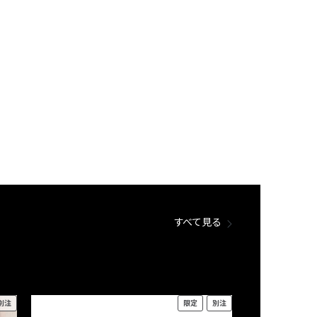
すべて見る
別注
限定
別注