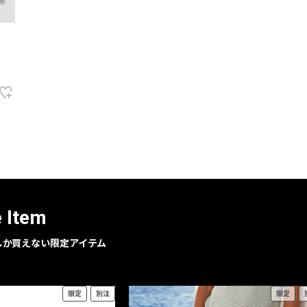
e Item
geでしか買えない限定アイテム
限定
別注
限定