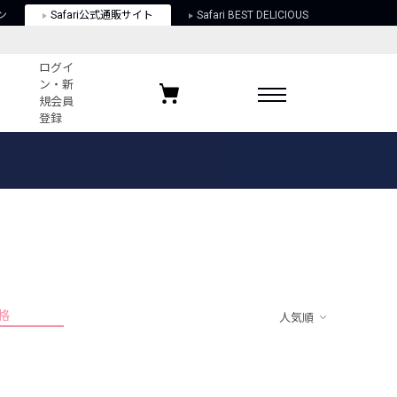
ン
Safari公式通販サイト
Safari BEST DELICIOUS
ログイ
ン・新
規会員
登録
ログイン・新規会員登録
お気に入りアイテム
ガイド
お気に入りブランド
お気に入り記事
最近チェックしたアイテム
格
人気順
ポリシー
関する法律