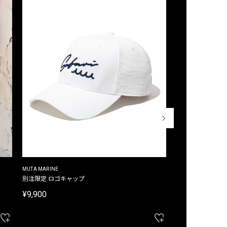
MUTA MARINE
CROSSLEY
ム
別注限定 ロゴキャップ
別注限定 ノースリ
¥9,900
¥8,580
40%OFF