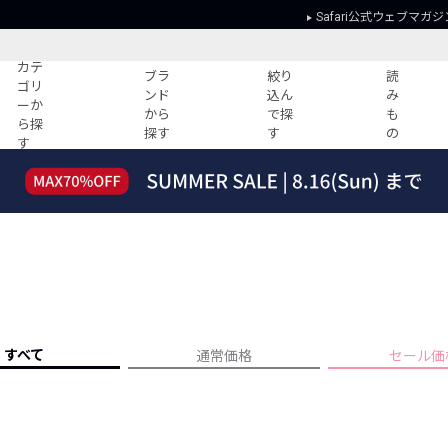
Safari公式ウェブマガジ
カテ
ブラ
絞り
読
ゴリ
ンド
込ん
み
ーか
から
で探
も
ら探
探す
す
の
す
読みもの
ガイド
ー
すべての記事
ショッピング
2026年のイチオシTシャツ！
初めての方
“WP”のイージーパンツを徹底解説&コ
Club Safari
ーデ紹介
よくある質問
HOTなコーデ TOP20
会社概要
ディネート
新ブランドご紹介！
会員利用規約
すべて
通常価格
セール価
人気記事ランキング
プライバシー
バイヤーズ レコメンド
特定商取引に
今週の別注アイテム
ウィークリーコーデ