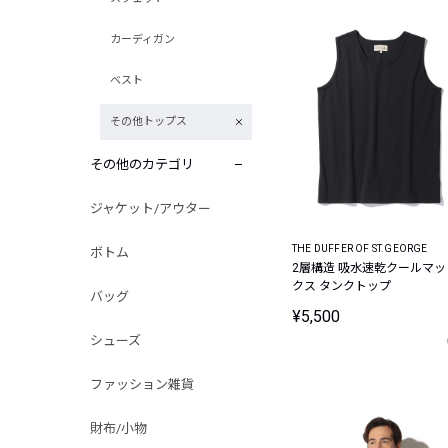
カーディガン
ベスト
その他トップス
その他のカテゴリ
ジャケット/アウター
THE DUFFER OF ST.GEORGE
ボトム
2層構造 吸水速乾クールマッ
クス タンクトップ
バッグ
¥5,500
シューズ
ファッション雑貨
財布/小物