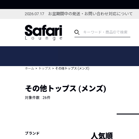
2026.07.17 お盆期間中の発送・お問い合わせ対応について
アイテム
スペシャル
カテゴリーから探す
スペシャルフィーチャ
ホーム
トップス
その他トップス (メンズ)
ブランドから探す
特集記事
絞り込んで探す
その他トップス (メンズ)
新着アイテム
コーディネート
編集部のおすすめアイテム
対象件数 :
26
件
編集部のおすすめコー
ランキング
雑誌・カタログ掲載アイテム
セール
ブランド
人気順