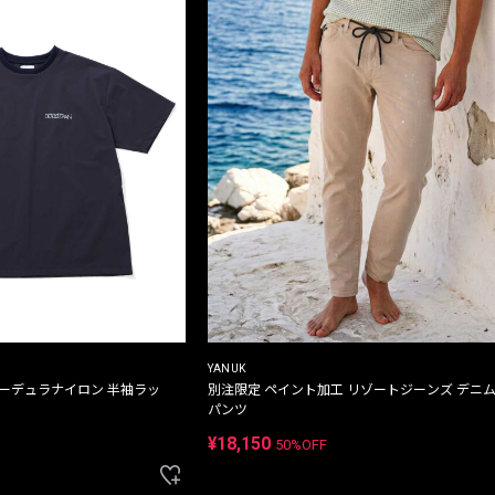
YANUK
コーデュラナイロン 半袖ラッ
別注限定 ペイント加工 リゾートジーンズ デニ
パンツ
¥18,150
50%OFF