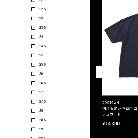
22.5
23
23.5
24
24.5
25
25.5
26
26.5
27
27.5
THE DUFFER OF ST.GEORGE
DOGTOWN
別注限定 ピグメントダイ バックプリント サーフ
別注限定 水陸両用 
28
プリントTシャツ
シュガード
28.5
¥9,900
¥14,300
29