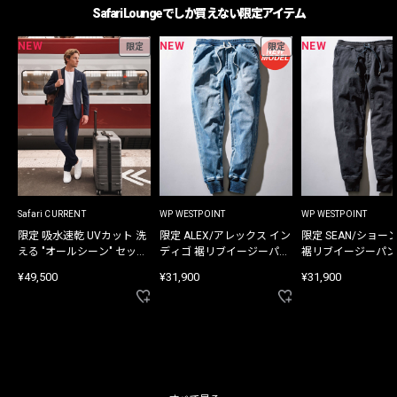
Safari Loungeでしか買えない限定アイテム
NEW
NEW
NEW
限定
限定
Safari CURRENT
WP WESTPOINT
WP WESTPOINT
限定 吸水速乾 UVカット 洗
限定 ALEX/アレックス イン
限定 SEAN/ショー
える "オールシーン" セット
ディゴ 裾リブイージーパン
裾リブイージーパン
アップ
ツ
¥49,500
¥31,900
¥31,900