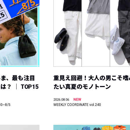
いま、最も注目
重見え回避！大人の男こそ嗜
？ ｜ TOP15
たい真夏のモノトーン
NEW
2026.08.06
30~8/5
WEEKLY COORDINATE vol.240