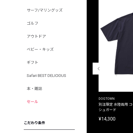
サーフ/マリングッズ
ゴルフ
アウトドア
ベビー・キッズ
ギフト
Safari BEST DELICIOUS
本・雑誌
THE DUFFER OF ST.GEORGE
DOGTOWN
セール
別注限定 ピグメントダイ バックプリント サーフ
別注限定 水陸両用 
プリントTシャツ
シュガード
¥9,900
¥14,300
こだわり条件