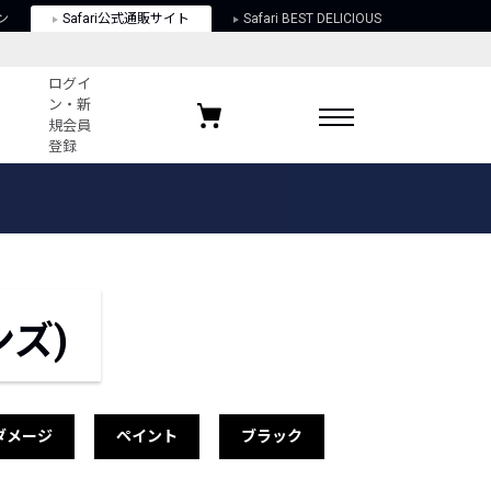
ン
Safari公式通販サイト
Safari BEST DELICIOUS
ログイ
ン・新
規会員
登録
ログイン・新規会員登録
お気に入りアイテム
ガイド
お気に入りブランド
お気に入り記事
最近チェックしたアイテム
ンズ)
ポリシー
関する法律
ダメージ
ペイント
ブラック