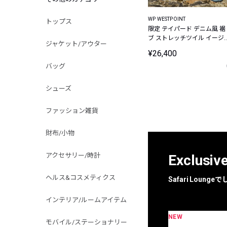
WP WESTPOINT
トップス
限定 テイパード デニム風 裾
ブ ストレッチツイル イージ
ジャケット/アウター
パンツ
¥26,400
バッグ
シューズ
ファッション雑貨
財布/小物
アクセサリー/時計
Exclusiv
ヘルス&コスメティクス
Safari Loun
インテリア/ルームアイテム
NEW
限定
別注
モバイル/ステーショナリー