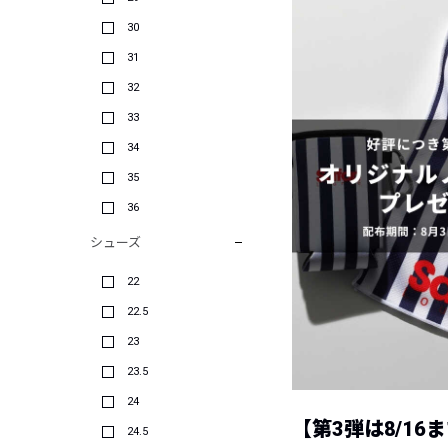
30
31
32
33
34
35
36
シューズ
22
22.5
23
23.5
24
【第3弾は8/16
24.5