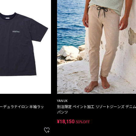
YANUK
コーデュラナイロン 半袖ラッ
別注限定 ペイント加工 リゾートジーンズ デニ
パンツ
¥18,150
50%OFF