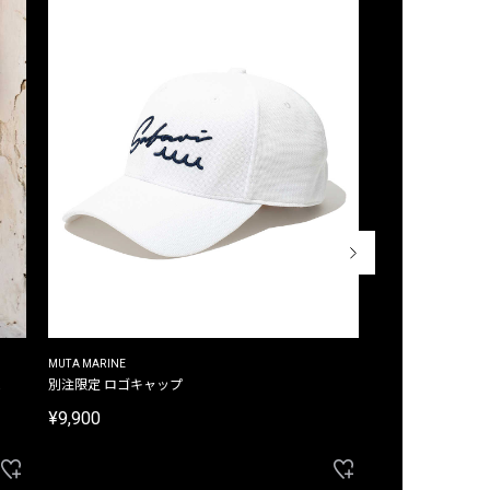
MUTA MARINE
CROSSLEY
ム
別注限定 ロゴキャップ
別注限定 ノースリ
¥9,900
¥8,580
40%OFF