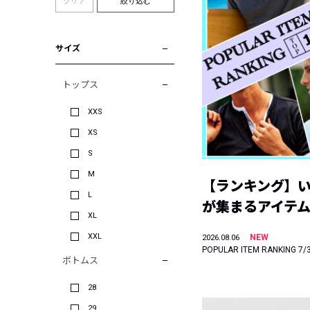
クリア
絞り込む
サイズ
トップス
XXS
XS
S
M
【ランキング】
L
が集まるアイテムは
XL
XXL
NEW
2026.08.06
POPULAR ITEM RANKING 7/
ボトムス
28
29