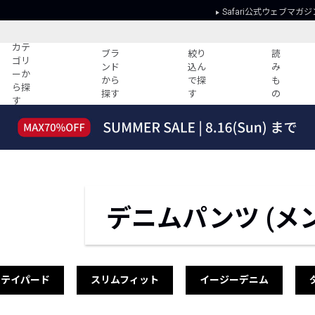
Safari公式ウェブマガジ
カテ
ブラ
絞り
読
ゴリ
ンド
込ん
み
ーか
から
で探
も
ら探
探す
す
の
す
読みもの
ガイド
ー
すべての記事
ショッピング
2026年のイチオシTシャツ！
初めての方
“WP”のイージーパンツを徹底解説&コ
Club Safari
ーデ紹介
よくある質問
デニムパンツ (メ
HOTなコーデ TOP20
会社概要
ディネート
新ブランドご紹介！
会員利用規約
人気記事ランキング
プライバシー
バイヤーズ レコメンド
特定商取引に
テイパード
スリムフィット
イージーデニム
今週の別注アイテム
ウィークリーコーデ