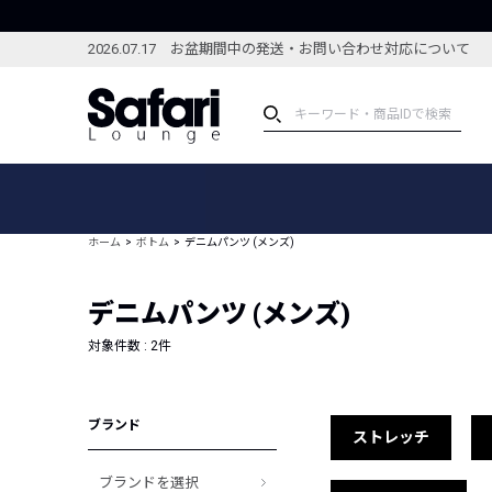
2026.07.17 お盆期間中の発送・お問い合わせ対応について
アイテム
スペシャル
カテゴリーから探す
スペシャルフィーチャ
ホーム
ボトム
デニムパンツ (メンズ)
ブランドから探す
特集記事
絞り込んで探す
デニムパンツ (メンズ)
新着アイテム
コーディネート
編集部のおすすめアイテム
対象件数 :
2
件
編集部のおすすめコー
ランキング
雑誌・カタログ掲載アイテム
ブランド
セール
ストレッチ
ブランドを選択