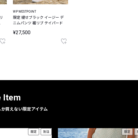
WP WESTPOINT
リ
限定 褪せブラック イージー デ
ー
ニムパンツ 裾リブ テイパード
¥27,500
e Item
geでしか買えない限定アイテム
限定
別注
限定