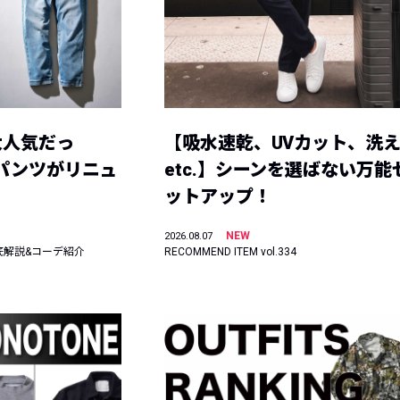
大人気だっ
【吸水速乾、UVカット、洗
ーパンツがリニュ
etc.】シーンを選ばない万能
ットアップ！
NEW
2026.08.07
底解説&コーデ紹介
RECOMMEND ITEM vol.334