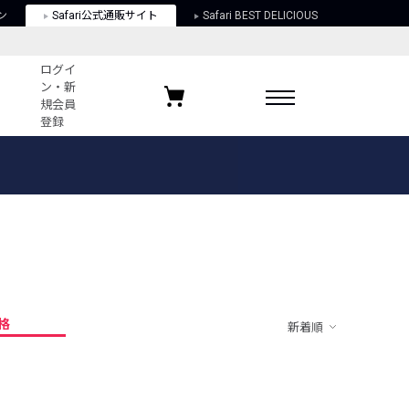
ン
Safari公式通販サイト
Safari BEST DELICIOUS
ログイ
ン・新
規会員
登録
ログイン・新規会員登録
お気に入りアイテム
ガイド
お気に入りブランド
お気に入り記事
最近チェックしたアイテム
格
新着順
ポリシー
関する法律