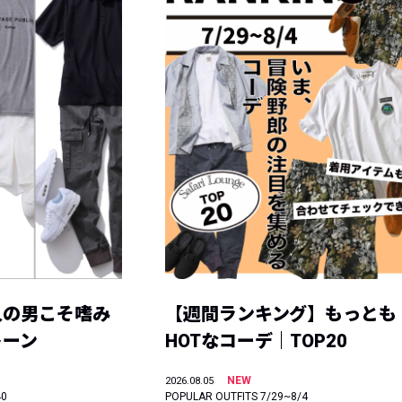
人の男こそ嗜み
【週間ランキング】もっとも
トーン
HOTなコーデ｜TOP20
NEW
2026.08.05
40
POPULAR OUTFITS 7/29~8/4