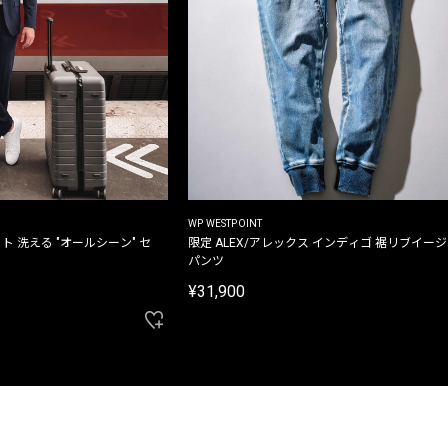
WP WESTPOINT
ト 洗える "オールシーン" セ
限定 ALEX/アレックス インディゴ 裾リブイー
パンツ
¥31,900