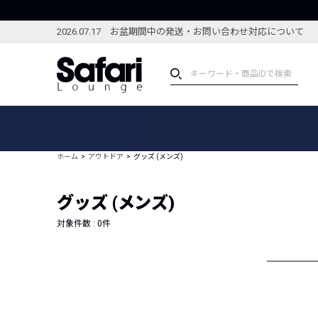
2026.07.17 お盆期間中の発送・お問い合わせ対応について
アイテム
スペシャル
カテゴリーから探す
スペシャルフィーチャ
ホーム
アウトドア
グッズ (メンズ)
ブランドから探す
特集記事
絞り込んで探す
グッズ (メンズ)
新着アイテム
コーディネート
編集部のおすすめアイテム
対象件数 :
0
件
編集部のおすすめコー
ランキング
雑誌・カタログ掲載アイテム
セール