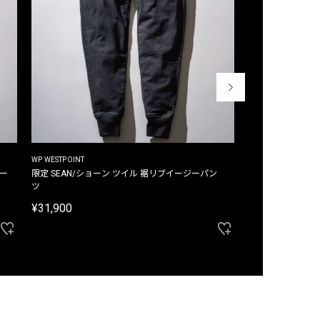
WP WESTPOINT
WP WESTPOINT
ジー
限定 SEAN/ショーン ツイル 裾リブイージーパン
限定 DAVID/デイヴィッド インデ
ツ
イージーパンツ
¥31,900
¥33,000