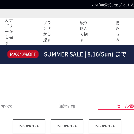
Safari公式ウェブマガジ
カテ
ブラ
絞り
読
ゴリ
ンド
込ん
み
ーか
から
で探
も
ら探
探す
す
の
す
読みもの
ガイド
ー
すべての記事
ショッピング
2026年のイチオシTシャツ！
初めての方
“WP”のイージーパンツを徹底解説&コ
Club Safari
ーデ紹介
よくある質問
HOTなコーデ TOP20
会社概要
ディネート
新ブランドご紹介！
会員利用規約
セール価
すべて
通常価格
人気記事ランキング
プライバシー
バイヤーズ レコメンド
特定商取引に
今週の別注アイテム
～30%OFF
～50%OFF
～80%OFF
ウィークリーコーデ