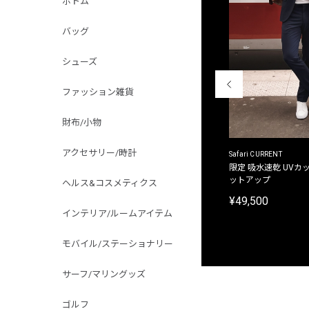
ボトム
バッグ
シューズ
ファッション雑貨
財布/小物
アクセサリー/時計
ACANTHUS
Safari CURRENT
別注限定 フード付き チェックシャツジャケット
限定 吸水速乾 UVカッ
ットアップ
ヘルス&コスメティクス
¥31,900
¥49,500
インテリア/ルームアイテム
モバイル/ステーショナリー
サーフ/マリングッズ
ゴルフ