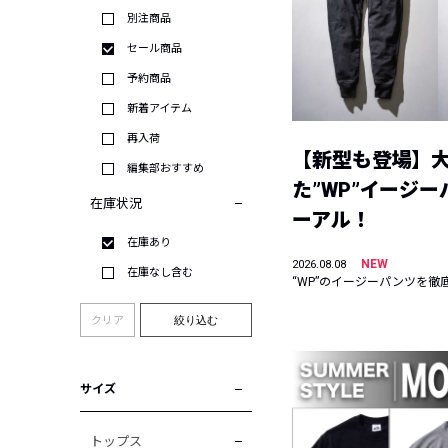
別注商品
セール商品
予約商品
新着アイテム
再入荷
【新型も登場】
編集部おすすめ
た”WP”イージ
在庫状況
ーアル！
在庫あり
NEW
2026.08.08
在庫なし含む
“WP”のイージーパンツを徹
クリア
絞り込む
サイズ
トップス