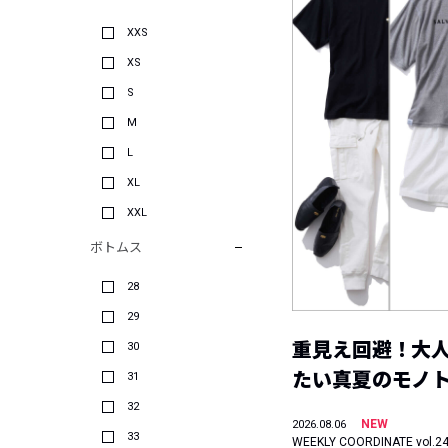
XXS
XS
S
M
L
XL
XXL
ボトムス
28
29
重見え回避！大
30
たい真夏のモノ
31
32
NEW
2026.08.06
33
WEEKLY COORDINATE vol.2