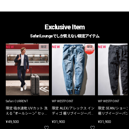
Exclusive Item
Safari Loungeでしか買えない限定アイテム
NEW
NEW
NEW
限定
限定
Safari CURRENT
WP WESTPOINT
WP WESTPOINT
限定 吸水速乾 UVカット 洗
限定 ALEX/アレックス イン
限定 SEAN/ショー
える "オールシーン" セット
ディゴ 裾リブイージーパン
裾リブイージーパン
アップ
ツ
¥49,500
¥31,900
¥31,900