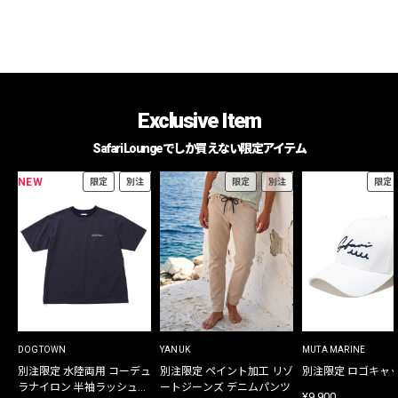
Exclusive Item
Safari Loungeでしか買えない限定アイテム
NEW
限定
別注
限定
別注
限定
DOGTOWN
YANUK
MUTA MARINE
別注限定 水陸両用 コーデュ
別注限定 ペイント加工 リゾ
別注限定 ロゴキャ
ラナイロン 半袖ラッシュガ
ートジーンズ デニムパンツ
¥9,900