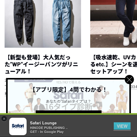
【新型も登場】大人気だっ
【吸水速乾、UV
た”WP”イージーパンツがリニ
るetc.】シーン
ューアル！
セットアップ！
NEW
NEW
2026.08.08
2026.08.07
“WP”のイージーパンツを徹底解説&コーデ
RECOMMEND ITEM vol.33
【アプリ限定】4問でわかる！
紹介
あなたの"Safariタイプ"は？
すべて見る
詳しくはこちら ＞
×
Safari Lounge
VIEW
HINODE PUBLISHING ..
GET - In Google Play