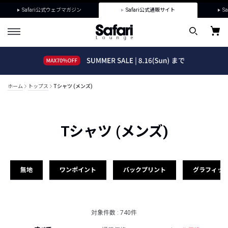
Safari公式ウェブマガジン
Safari公式通販サイト
Sa
ホーム
トップス
Tシャツ (メンズ)
Tシャツ (メンズ)
無地
ワンポイント
バックプリント
グラフィッ
対象件数 : 740件