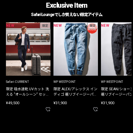
Exclusive Item
Safari Loungeでしか買えない限定アイテム
NEW
NEW
NEW
限定
限定
Safari CURRENT
WP WESTPOINT
WP WESTPOINT
限定 吸水速乾 UVカット 洗
限定 ALEX/アレックス イン
限定 SEAN/ショー
える "オールシーン" セット
ディゴ 裾リブイージーパン
裾リブイージーパン
アップ
ツ
¥49,500
¥31,900
¥31,900