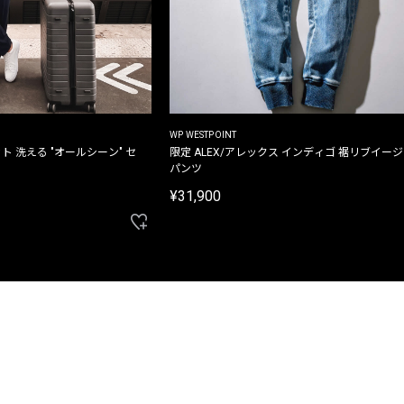
WP WESTPOINT
ト 洗える "オールシーン" セ
限定 ALEX/アレックス インディゴ 裾リブイー
パンツ
¥31,900