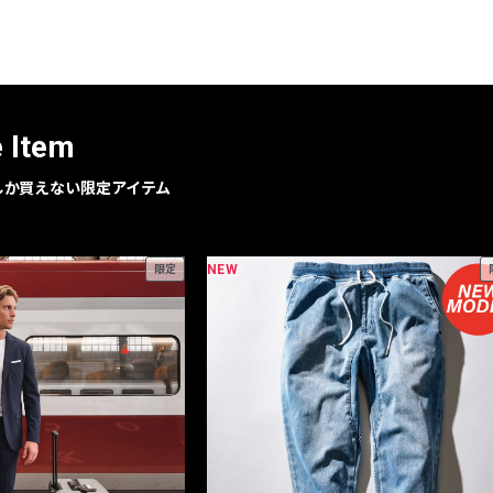
レコメンドアイテム
ピックアップアイテム
フォーカスブランド
セールおすすめアイテム
e Item
人気アイテム TOP 15
geでしか買えない限定アイテム
NEW
限定