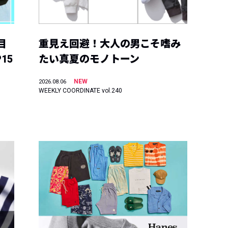
目
重見え回避！大人の男こそ嗜み
15
たい真夏のモノトーン
NEW
2026.08.06
WEEKLY COORDINATE vol.240