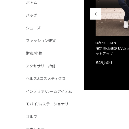
ボトム
バッグ
シューズ
ファッション雑貨
ACANTHUS
Safari CURRENT
別注限定 フード付き チェックシャツジャケット
限定 吸水速乾 UVカッ
財布/小物
ットアップ
¥31,900
¥49,500
アクセサリー/時計
ヘルス&コスメティクス
インテリア/ルームアイテム
モバイル/ステーショナリー
ゴルフ