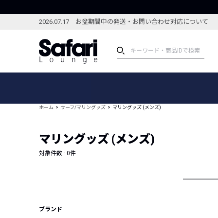
2026.07.17 お盆期間中の発送・お問い合わせ対応について
アイテム
スペシャル
カテゴリーから探す
スペシャルフィーチャ
ホーム
サーフ/マリングッズ
マリングッズ (メンズ)
ブランドから探す
特集記事
絞り込んで探す
マリングッズ (メンズ)
新着アイテム
コーディネート
編集部のおすすめアイテム
対象件数 :
0
件
編集部のおすすめコー
ランキング
雑誌・カタログ掲載アイテム
セール
ブランド