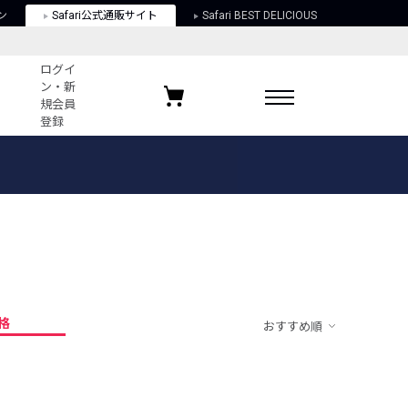
ン
Safari公式通販サイト
Safari BEST DELICIOUS
ログイ
ン・新
規会員
登録
ログイン・新規会員登録
お気に入りアイテム
ガイド
お気に入りブランド
お気に入り記事
最近チェックしたアイテム
格
おすすめ順
ポリシー
関する法律