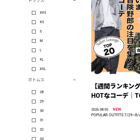
トップス
XXS
XS
S
M
L
XL
XXL
ボトムス
【週間ランキン
28
HOTなコーデ｜TO
29
NEW
2026.08.05
30
POPULAR OUTFITS 7/29~8/
31
32
33