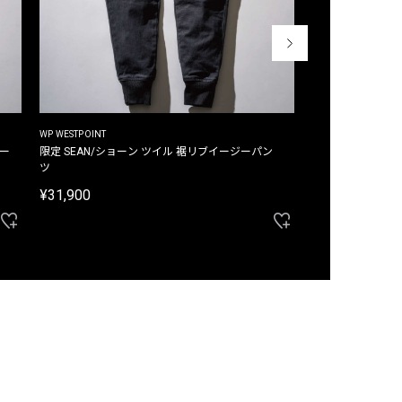
WP WESTPOINT
WP WESTPOINT
ジー
限定 SEAN/ショーン ツイル 裾リブイージーパン
限定 DAVID/デイヴィッド インデ
ツ
イージーパンツ
¥31,900
¥33,000