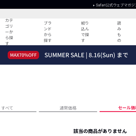
Safari公式ウェブマガジ
カテ
ブラ
絞り
読
ゴリ
ンド
込ん
み
ーか
から
で探
も
ら探
探す
す
の
す
読みもの
ガイド
ー
すべての記事
ショッピング
2026年のイチオシTシャツ！
初めての方
“WP”のイージーパンツを徹底解説&コ
Club Safari
ーデ紹介
よくある質問
HOTなコーデ TOP20
会社概要
ディネート
新ブランドご紹介！
会員利用規約
セール価
すべて
通常価格
人気記事ランキング
プライバシー
バイヤーズ レコメンド
特定商取引に
今週の別注アイテム
該当の商品がありません
ウィークリーコーデ