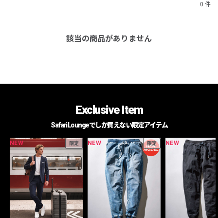
0 件
該当の商品がありません
Exclusive Item
Safari Loungeでしか買えない限定アイテム
NEW
NEW
NEW
限定
限定