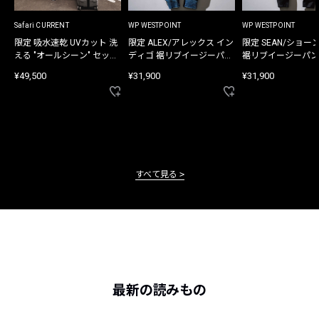
Safari CURRENT
WP WESTPOINT
WP WESTPOINT
限定 吸水速乾 UVカット 洗
限定 ALEX/アレックス イン
限定 SEAN/ショー
える "オールシーン" セット
ディゴ 裾リブイージーパン
裾リブイージーパン
アップ
ツ
¥49,500
¥31,900
¥31,900
すべて見る
最新の読みもの