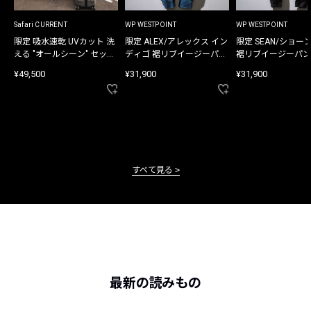
Safari CURRENT
WP WESTPOINT
WP WESTPOINT
限定 吸水速乾 UVカット 洗
限定 ALEX/アレックス イン
限定 SEAN/ショー
える "オールシーン" セット
ディゴ 裾リブイージーパン
裾リブイージーパン
アップ
ツ
¥49,500
¥31,900
¥31,900
すべて見る
最新の読みもの