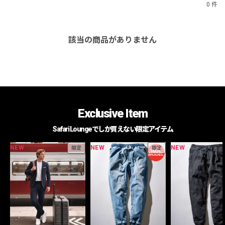
0 件
該当の商品がありません
Exclusive Item
Safari Loungeでしか買えない限定アイテム
NEW
NEW
NEW
限定
限定