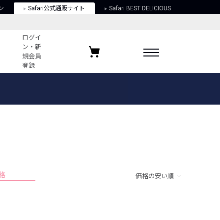
ン
Safari公式通販サイト
Safari BEST DELICIOUS
ログイ
ン・新
規会員
登録
ログイン・新規会員登録
お気に入りアイテム
ガイド
お気に入りブランド
お気に入り記事
最近チェックしたアイテム
格
価格の安い順
ポリシー
関する法律