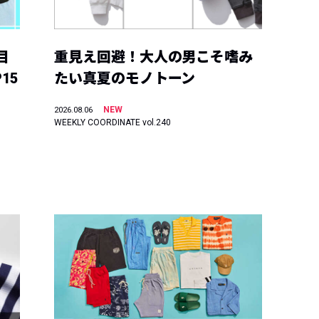
目
重見え回避！大人の男こそ嗜み
15
たい真夏のモノトーン
NEW
2026.08.06
WEEKLY COORDINATE vol.240