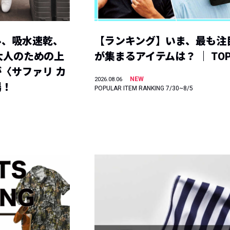
ル、吸水速乾、
【ランキング】いま、最も注
】大人のための上
が集まるアイテムは？ ｜ TOP
〈サファリ カ
NEW
2026.08.06
場！
POPULAR ITEM RANKING 7/30~8/5