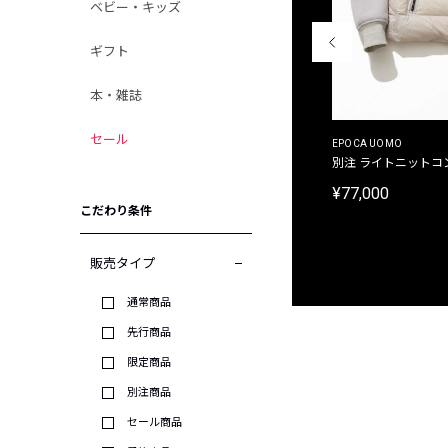
ベビー・キッズ
ギフト
本・雑誌
セール
MALIBUFARM
EPOCA UOMO
別注限定 10oz 裏パイル プリントプルオーバーパ
別注 ライトニットコ
ーカ
¥77,000
¥15,180
こだわり条件
販売タイプ
通常商品
先行商品
限定商品
別注商品
セール商品