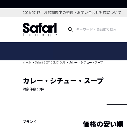
2026.07.17 お盆期間中の発送・お問い合わせ対応について
アイテム
スペシャル
カテゴリーから探す
スペシャルフィーチャ
ホーム
Safari BEST DELICIOUS
カレー・シチュー・スープ
ブランドから探す
特集記事
絞り込んで探す
カレー・シチュー・スープ
新着アイテム
コーディネート
編集部のおすすめアイテム
対象件数 :
3
件
編集部のおすすめコー
ランキング
雑誌・カタログ掲載アイテム
セール
ブランド
価格の安い順