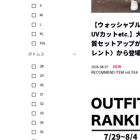
S
M
【ウォッシャブ
L
UVカットetc.
XL
質セットアップが
XXL
レント〉から登
ボトムス
28
NEW
2026.08.07
RECOMMEND ITEM vol.334
29
30
31
32
33
34
35