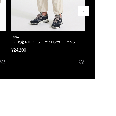
ECOALF
ECOALF
日本限定 ACT イージー ナイロンカーゴパンツ
日本限定 ACTナ
¥24,200
¥22,000