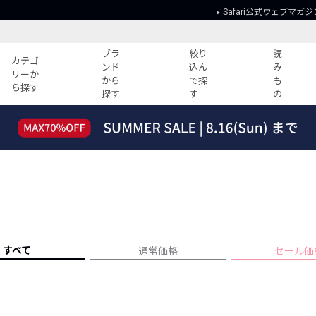
Safari公式ウェブマガジ
ブラ
絞り
読
カテゴ
ンド
込ん
み
リーか
から
で探
も
ら探す
探す
す
の
読みもの
ガイド
ー
すべての記事
ショッピング
2026年のイチオシTシャツ！
初めての方
“WP”のイージーパンツを徹底解説&コ
Club Safari
ーデ紹介
よくある質問
HOTなコーデ TOP20
会社概要
ディネート
新ブランドご紹介！
会員利用規約
すべて
通常価格
セール価
人気記事ランキング
プライバシー
バイヤーズ レコメンド
特定商取引に
今週の別注アイテム
ウィークリーコーデ