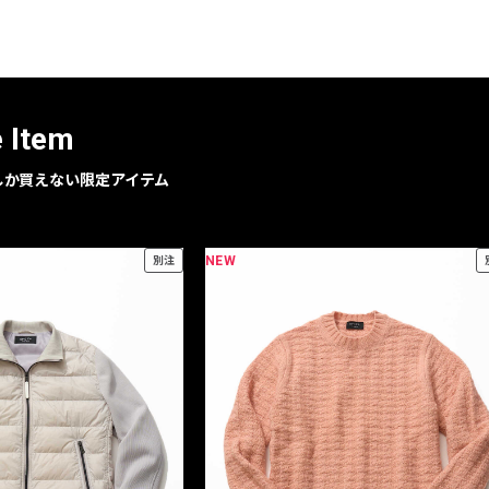
e Item
geでしか買えない限定アイテム
NEW
別注