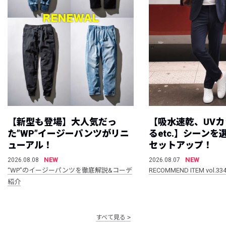
【新型も登場】大人気だっ
【吸水速乾、UV
た”WP”イージーパンツがリニ
るetc.】シーン
ューアル！
セットアップ！
NEW
NEW
2026.08.08
2026.08.07
“WP”のイージーパンツを徹底解説&コーデ
RECOMMEND ITEM vol.33
紹介
すべて見る