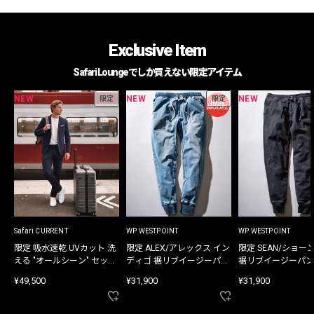
Exclusive Item
Safari Loungeでしか買えない限定アイテム
NEW
NEW
NEW
限定
限定
Safari CURRENT
WP WESTPOINT
WP WESTPOINT
限定 吸水速乾 UVカット 洗
限定 ALEX/アレックス イン
限定 SEAN/ショー
える "オールシーン" セット
ディゴ 裾リブイージーパン
裾リブイージーパン
アップ
ツ
¥49,500
¥31,900
¥31,900