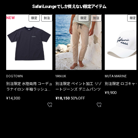
Safari Loungeでしか買えない限定アイテム
NEW
限定
別注
限定
別注
限定
DOGTOWN
YANUK
MUTA MARINE
別注限定 水陸両用 コーデュ
別注限定 ペイント加工 リゾ
別注限定 ロゴキャ
ラナイロン 半袖ラッシュガ
ートジーンズ デニムパンツ
¥9,900
ード
¥14,300
¥18,150
50%OFF