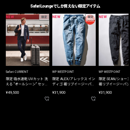
Safari Loungeでしか買えない限定アイテム
NEW
NEW
NEW
限定
限定
Safari CURRENT
WP WESTPOINT
WP WESTPOINT
限定 吸水速乾 UVカット 洗
限定 ALEX/アレックス イン
限定 SEAN/ショー
える "オールシーン" セット
ディゴ 裾リブイージーパン
裾リブイージーパン
アップ
ツ
¥49,500
¥31,900
¥31,900