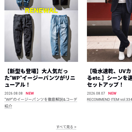
【新型も登場】大人気だっ
【吸水速乾、UV
た”WP”イージーパンツがリニ
るetc.】シーン
ューアル！
セットアップ！
NEW
NEW
2026.08.08
2026.08.07
“WP”のイージーパンツを徹底解説&コーデ
RECOMMEND ITEM vol.33
紹介
すべて見る