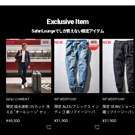
Exclusive Item
Safari Loungeでしか買えない限定アイテム
NEW
NEW
NEW
限定
限定
Safari CURRENT
WP WESTPOINT
WP WESTPOINT
限定 吸水速乾 UVカット 洗
限定 ALEX/アレックス イン
限定 SEAN/ショー
える "オールシーン" セット
ディゴ 裾リブイージーパン
裾リブイージーパン
アップ
ツ
¥49,500
¥31,900
¥31,900