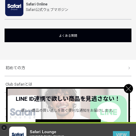
Safari Online
Safari公式ウェブマガジン
よくある質問
初めての方
Club Safariとは
LINE ID連携で欲しい商品を見逃さない！
ショッピングガイド
欲しい商品の買い逃しを防ぐ便利な通知をお届けします。
会社概要・規約
詳しくはこちら ＞
×
Safari Lounge
VIEW