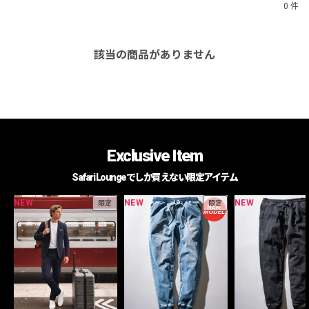
0 件
該当の商品がありません
Exclusive Item
Safari Loungeでしか買えない限定アイテム
NEW
NEW
NEW
限定
限定