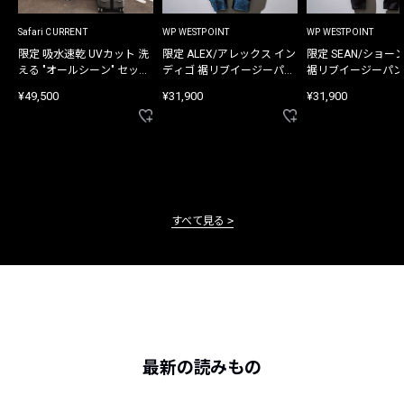
Safari CURRENT
WP WESTPOINT
WP WESTPOINT
限定 吸水速乾 UVカット 洗
限定 ALEX/アレックス イン
限定 SEAN/ショー
える "オールシーン" セット
ディゴ 裾リブイージーパン
裾リブイージーパン
アップ
ツ
¥49,500
¥31,900
¥31,900
すべて見る
最新の読みもの