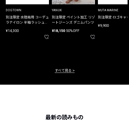
DOGTOWN
YANUK
MUTA MARINE
別注限定 水陸両用 コーデュ
別注限定 ペイント加工 リゾ
別注限定 ロゴキャ
ラナイロン 半袖ラッシュガ
ートジーンズ デニムパンツ
¥9,900
ード
¥14,300
¥18,150
50%OFF
すべて見る
最新の読みもの