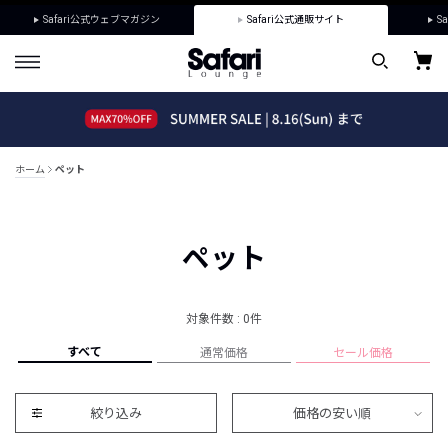
Safari公式ウェブマガジン
Safari公式通販サイト
Sa
ホーム
ペット
ペット
対象件数 : 0件
すべて
通常価格
セール価格
絞り込み
価格の安い順