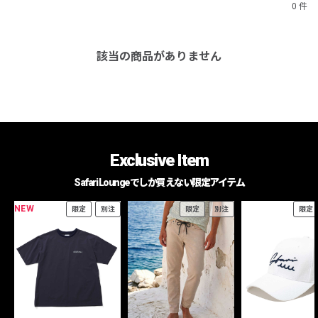
0 件
該当の商品がありません
Exclusive Item
Safari Loungeでしか買えない限定アイテム
NEW
限定
別注
限定
別注
限定