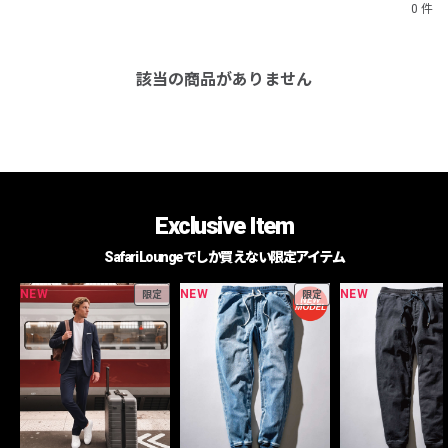
0 件
該当の商品がありません
Exclusive Item
Safari Loungeでしか買えない限定アイテム
NEW
NEW
NEW
限定
限定