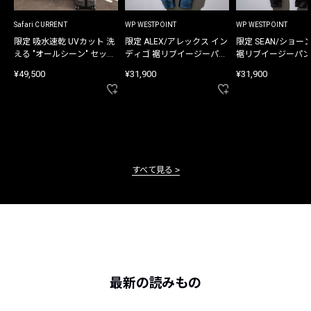
Safari CURRENT
WP WESTPOINT
WP WESTPOINT
限定 吸水速乾 UVカット 洗
限定 ALEX/アレックス イン
限定 SEAN/ショー
える "オールシーン" セット
ディゴ 裾リブイージーパン
裾リブイージーパン
アップ
ツ
¥49,500
¥31,900
¥31,900
すべて見る
最新の読みもの