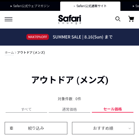
Safari公式ウェブマガジン
Safari公式通販サイト
Sa
ホーム
アウトドア (メンズ)
アウトドア (メンズ)
対象件数 : 0件
セール価格
すべて
通常価格
絞り込み
おすすめ順