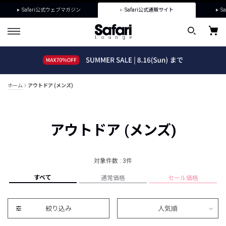
Safari公式ウェブマガジン
Safari公式通販サイト
Sa
ホーム
アウトドア (メンズ)
アウトドア (メンズ)
対象件数 : 3件
すべて
通常価格
セール価格
絞り込み
人気順