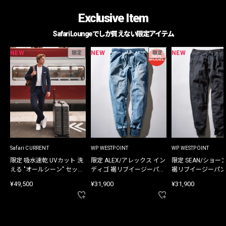
Exclusive Item
Safari Loungeでしか買えない限定アイテム
NEW
NEW
NEW
限定
限定
Safari CURRENT
WP WESTPOINT
WP WESTPOINT
限定 吸水速乾 UVカット 洗
限定 ALEX/アレックス イン
限定 SEAN/ショー
える "オールシーン" セット
ディゴ 裾リブイージーパン
裾リブイージーパン
アップ
ツ
¥49,500
¥31,900
¥31,900