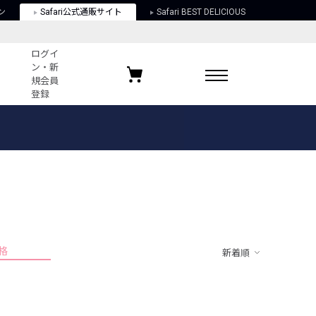
ン
Safari公式通販サイト
Safari BEST DELICIOUS
ログイ
ン・新
規会員
登録
ログイン・新規会員登録
お気に入りアイテム
ガイド
お気に入りブランド
お気に入り記事
最近チェックしたアイテム
格
新着順
ポリシー
関する法律