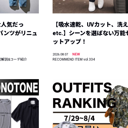
大人気だっ
【吸水速乾、UVカット、洗
ーパンツがリニュ
etc.】シーンを選ばない万能
ットアップ！
NEW
2026.08.07
底解説&コーデ紹介
RECOMMEND ITEM vol.334