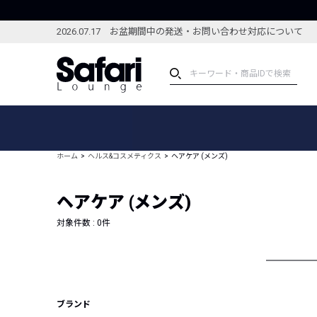
2026.07.17 お盆期間中の発送・お問い合わせ対応について
アイテム
スペシャル
カテゴリーから探す
スペシャルフィーチャ
ホーム
ヘルス&コスメティクス
ヘアケア (メンズ)
ブランドから探す
特集記事
絞り込んで探す
ヘアケア (メンズ)
新着アイテム
コーディネート
編集部のおすすめアイテム
対象件数 :
0
件
編集部のおすすめコー
ランキング
雑誌・カタログ掲載アイテム
セール
ブランド