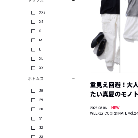
トップス
XXS
XS
S
M
L
XL
XXL
ボトムス
重見え回避！大
28
たい真夏のモノ
29
NEW
2026.08.06
30
WEEKLY COORDINATE vol.2
31
32
33