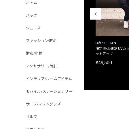
ボトム
バッグ
シューズ
ファッション雑貨
ACANTHUS
Safari CURRENT
別注限定 フード付き チェックシャツジャケット
限定 吸水速乾 UVカッ
財布/小物
ットアップ
¥31,900
¥49,500
アクセサリー/時計
インテリア/ルームアイテム
モバイル/ステーショナリー
サーフ/マリングッズ
ゴルフ