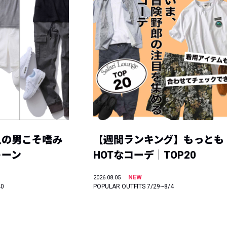
人の男こそ嗜み
【週間ランキング】もっとも
トーン
HOTなコーデ｜TOP20
NEW
2026.08.05
40
POPULAR OUTFITS 7/29~8/4