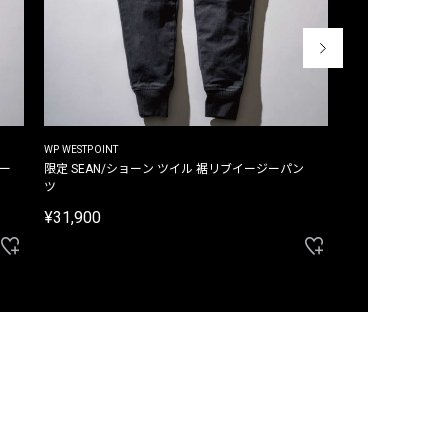
WP WESTPOINT
WP WESTPOINT
ジー
限定 SEAN/ショーン ツイル 裾リブイージーパン
限定 DAVID/デイヴィッド インデ
ツ
イージーパンツ
¥31,900
¥33,000