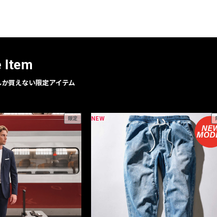
レコメンドアイテム
ピックアップアイテム
フォーカスブランド
セールおすすめアイテム
e Item
人気アイテム TOP 15
geでしか買えない限定アイテム
NEW
限定