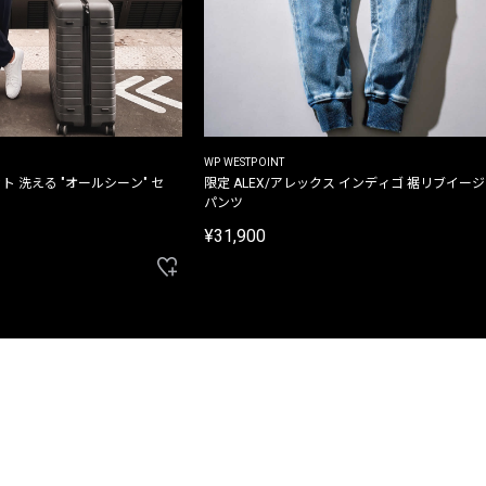
WP WESTPOINT
ト 洗える "オールシーン" セ
限定 ALEX/アレックス インディゴ 裾リブイー
パンツ
¥31,900