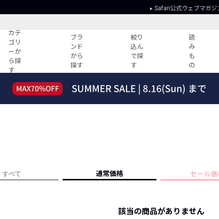
Safari公式ウェブマガジ
カテ
ブラ
絞り
読
ゴリ
ンド
込ん
み
ーか
から
で探
も
ら探
探す
す
の
す
読みもの
ガイド
ー
すべての記事
ショッピング
2026年のイチオシTシャツ！
初めての方
“WP”のイージーパンツを徹底解説&コ
Club Safari
ーデ紹介
よくある質問
HOTなコーデ TOP20
会社概要
ディネート
新ブランドご紹介！
会員利用規約
通常価格
すべて
セール価
人気記事ランキング
プライバシー
バイヤーズ レコメンド
特定商取引に
今週の別注アイテム
該当の商品がありません
ウィークリーコーデ