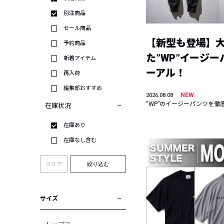
別注商品
セール商品
【新型も登場】
予約商品
た”WP”イージ
新着アイテム
ーアル！
再入荷
編集部おすすめ
NEW
2026.08.08
“WP”のイージーパンツを徹
在庫状況
在庫あり
在庫なし含む
クリア
絞り込む
サイズ