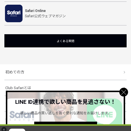
Safari Online
Safari公式ウェブマガジン
よくある質問
初めての方
Club Safariとは
LINE ID連携で欲しい商品を見逃さない！
ショッピングガイド
欲しい商品の買い逃しを防ぐ便利な通知をお届けします。
会社概要・規約
詳しくはこちら ＞
×