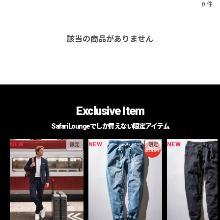
0 件
該当の商品がありません
Exclusive Item
Safari Loungeでしか買えない限定アイテム
NEW
NEW
NEW
限定
限定