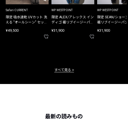
Safari CURRENT
WP WESTPOINT
WP WESTPOINT
限定 吸水速乾 UVカット 洗
限定 ALEX/アレックス イン
限定 SEAN/ショー
える "オールシーン" セット
ディゴ 裾リブイージーパン
裾リブイージーパン
アップ
ツ
¥49,500
¥31,900
¥31,900
すべて見る
最新の読みもの