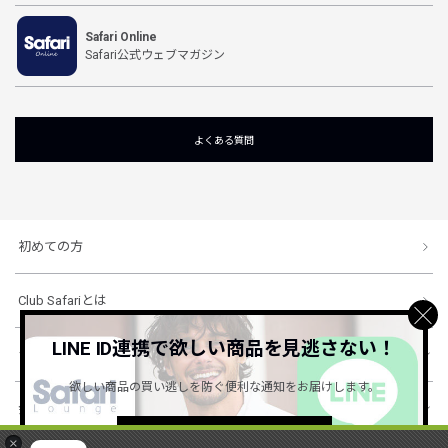
Safari Online
Safari公式ウェブマガジン
よくある質問
初めての方
Club Safariとは
LINE ID連携で欲しい商品を見逃さない！
ショッピングガイド
欲しい商品の買い逃しを防ぐ便利な通知をお届けします。
会社概要・規約
詳しくはこちら ＞
×