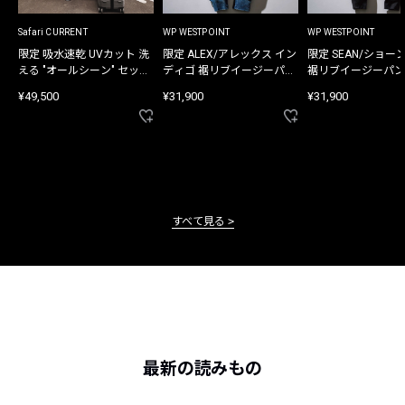
Safari CURRENT
WP WESTPOINT
WP WESTPOINT
限定 吸水速乾 UVカット 洗
限定 ALEX/アレックス イン
限定 SEAN/ショー
える "オールシーン" セット
ディゴ 裾リブイージーパン
裾リブイージーパン
アップ
ツ
¥49,500
¥31,900
¥31,900
すべて見る
最新の読みもの