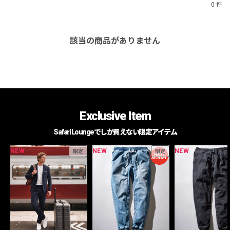
0 件
該当の商品がありません
Exclusive Item
Safari Loungeでしか買えない限定アイテム
NEW
NEW
NEW
限定
限定