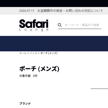
2026.07.17 お盆期間中の発送・お問い合わせ対応について
アイテム
スペシャル
カテゴリーから探す
スペシャルフィーチャ
ホーム
バッグ
ポーチ (メンズ)
ブランドから探す
特集記事
絞り込んで探す
ポーチ (メンズ)
新着アイテム
コーディネート
編集部のおすすめアイテム
対象件数 :
0
件
編集部のおすすめコー
ランキング
雑誌・カタログ掲載アイテム
セール
ブランド