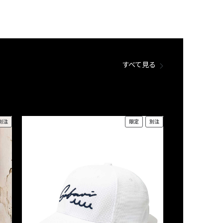
すべて見る
別注
限定
別注