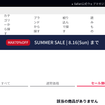
Safari公式ウェブマガジ
カテ
ブラ
絞り
読
ゴリ
ンド
込ん
み
ーか
から
で探
も
ら探
探す
す
の
す
読みもの
ガイド
ー
すべての記事
ショッピング
2026年のイチオシTシャツ！
初めての方
“WP”のイージーパンツを徹底解説&コ
Club Safari
ーデ紹介
よくある質問
HOTなコーデ TOP20
会社概要
ディネート
新ブランドご紹介！
会員利用規約
セール価
すべて
通常価格
人気記事ランキング
プライバシー
バイヤーズ レコメンド
特定商取引に
今週の別注アイテム
該当の商品がありません
ウィークリーコーデ