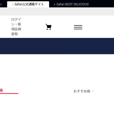
ン
Safari公式通販サイト
Safari BEST DELICIOUS
ログイ
ン・新
規会員
登録
ログイン・新規会員登録
お気に入りアイテム
ガイド
お気に入りブランド
お気に入り記事
最近チェックしたアイテム
格
おすすめ順
ポリシー
関する法律