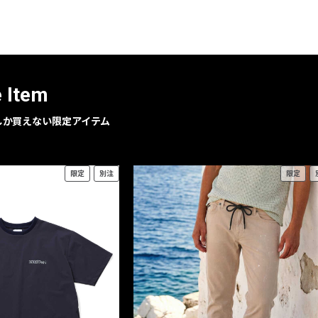
レコメンドアイテム
ピックアップアイテム
フォーカスブランド
セールおすすめアイテム
e Item
人気アイテム TOP 15
geでしか買えない限定アイテム
限定
別注
限定