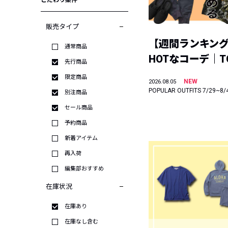
こだわり条件
販売タイプ
【週間ランキン
通常商品
HOTなコーデ｜TO
先行商品
限定商品
NEW
2026.08.05
POPULAR OUTFITS 7/29~8/
別注商品
セール商品
予約商品
新着アイテム
再入荷
編集部おすすめ
在庫状況
在庫あり
在庫なし含む