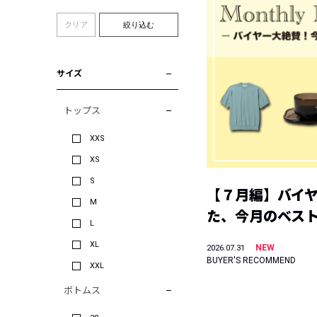
クリア
絞り込む
サイズ
トップス
XXS
XS
S
【７月編】バイ
M
た、今月のベス
L
XL
NEW
2026.07.31
BUYER'S RECOMMEND
XXL
ボトムス