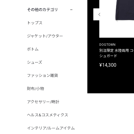
その他のカテゴリ
トップス
ジャケット/アウター
THE DUFFER OF ST.GEORGE
DOGTOWN
ボトム
別注限定 ピグメントダイ バックプリント サーフ
別注限定 水陸両用 
プリントTシャツ
シュガード
シューズ
¥9,900
¥14,300
ファッション雑貨
財布/小物
アクセサリー/時計
ヘルス&コスメティクス
インテリア/ルームアイテム