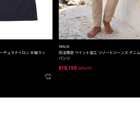
YANUK
コーデュラナイロン 半袖ラッ
別注限定 ペイント加工 リゾートジーンズ デニ
パンツ
¥18,150
50%OFF