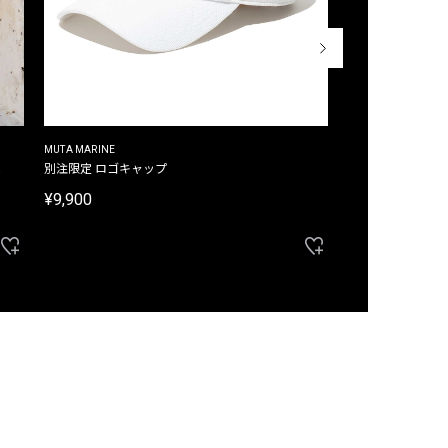
MUTA MARINE
CROSSLEY
ム
別注限定 ロゴキャップ
別注限定 ノースリ
¥9,900
¥8,580
40%OFF