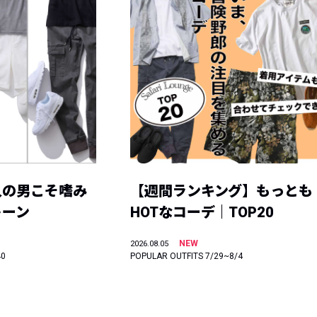
人の男こそ嗜み
【週間ランキング】もっとも
トーン
HOTなコーデ｜TOP20
NEW
2026.08.05
40
POPULAR OUTFITS 7/29~8/4