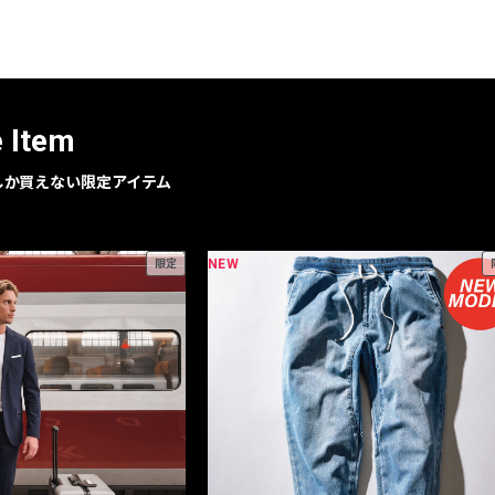
e Item
geでしか買えない限定アイテム
NEW
限定