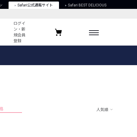
ン
Safari公式通販サイト
Safari BEST DELICIOUS
ログイ
ン・新
規会員
登録
ログイン・新規会員登録
お気に入りアイテム
ガイド
お気に入りブランド
お気に入り記事
最近チェックしたアイテム
格
人気順
ポリシー
関する法律