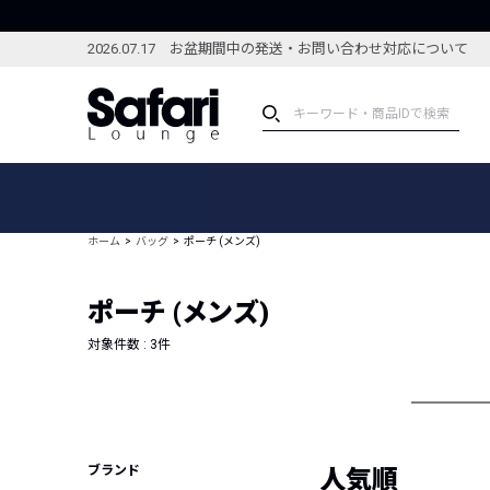
2026.07.17 お盆期間中の発送・お問い合わせ対応について
アイテム
スペシャル
カテゴリーから探す
スペシャルフィーチャ
ホーム
バッグ
ポーチ (メンズ)
ブランドから探す
特集記事
絞り込んで探す
ポーチ (メンズ)
新着アイテム
コーディネート
編集部のおすすめアイテム
対象件数 :
3
件
編集部のおすすめコー
ランキング
雑誌・カタログ掲載アイテム
セール
ブランド
人気順