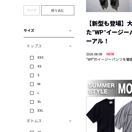
クリア
絞り込む
【新型も登場】
サイズ
た”WP”イージ
ーアル！
トップス
NEW
2026.08.08
XXS
“WP”のイージーパンツを徹
XS
S
M
L
XL
XXL
ボトムス