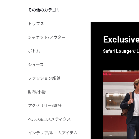
その他のカテゴリ
トップス
Exclusiv
ジャケット/アウター
ボトム
Safari Loun
シューズ
NEW
NEW
限定
別注
ファッション雑貨
財布/小物
アクセサリー/時計
ヘルス&コスメティクス
インテリア/ルームアイテム