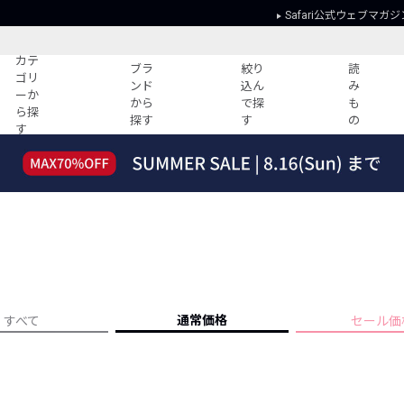
Safari公式ウェブマガジ
カテ
ブラ
絞り
読
ゴリ
ンド
込ん
み
ーか
から
で探
も
ら探
探す
す
の
す
読みもの
ガイド
ー
すべての記事
ショッピング
2026年のイチオシTシャツ！
初めての方
“WP”のイージーパンツを徹底解説&コ
Club Safari
ーデ紹介
よくある質問
HOTなコーデ TOP20
会社概要
ディネート
新ブランドご紹介！
会員利用規約
通常価格
すべて
セール価
人気記事ランキング
プライバシー
バイヤーズ レコメンド
特定商取引に
今週の別注アイテム
ウィークリーコーデ