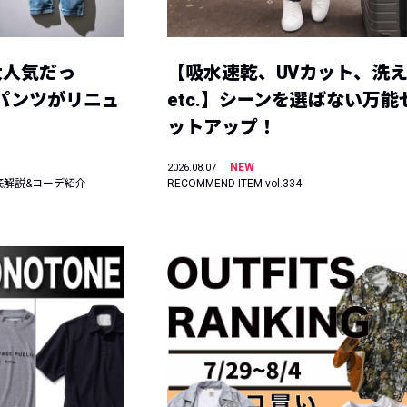
大人気だっ
【吸水速乾、UVカット、洗
ーパンツがリニュ
etc.】シーンを選ばない万能
ットアップ！
NEW
2026.08.07
底解説&コーデ紹介
RECOMMEND ITEM vol.334