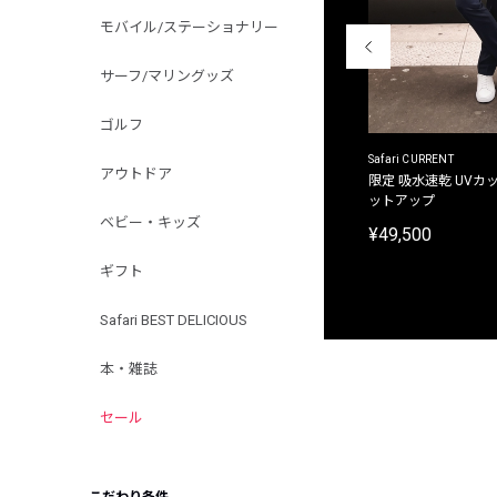
モバイル/ステーショナリー
サーフ/マリングッズ
ゴルフ
ACANTHUS
Safari CURRENT
アウトドア
別注限定 フード付き チェックシャツジャケット
限定 吸水速乾 UVカッ
ットアップ
¥31,900
ベビー・キッズ
¥49,500
ギフト
Safari BEST DELICIOUS
本・雑誌
セール