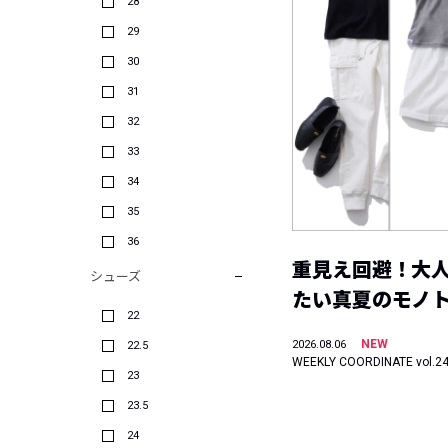
28
29
30
31
32
33
34
35
36
重見え回避！大
シューズ
たい真夏のモノ
22
NEW
2026.08.06
22.5
WEEKLY COORDINATE vol.2
23
23.5
24