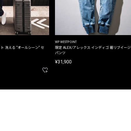
WP WESTPOINT
ト 洗える "オールシーン" セ
限定 ALEX/アレックス インディゴ 裾リブイー
パンツ
¥31,900