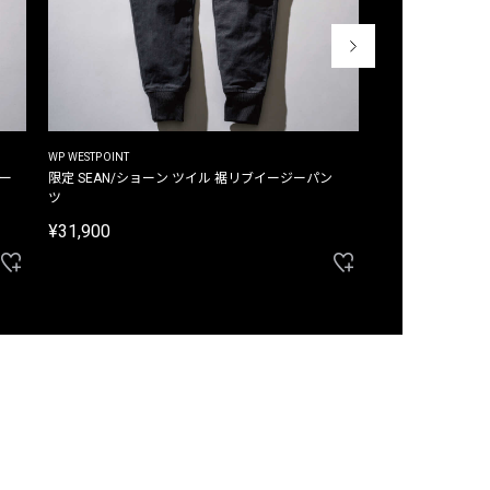
WP WESTPOINT
WP WESTPOINT
ジー
限定 SEAN/ショーン ツイル 裾リブイージーパン
限定 DAVID/デイヴィッド インデ
ツ
イージーパンツ
¥31,900
¥33,000